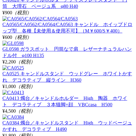
筒 大理石 ベージュ系 φ80 H40
¥900
（税別）
CA0565/CA0562/CA0564/CA0563 キャンドル ホイップドロ
ップ型 各種【未使用＆使用不可】（M￥600/S￥400）
¥600
（税別）
GL0598 ガラスポット 円筒なで肩 レザーナチュラルハン
ドル付 φ100 H135
¥2,200
（税別）
CA0525 キャンドルスタンド ウッドグレー ホワイトかす
れ デコラティブ 縦ライン H360
¥1,000
（税別）
CA0413 燭台／キャンドルホルダー High 陶器 ホワイ
ト デコラティブ ３本猫脚×顔 VBCcasa H500
¥4,500
（税別）
CA0384 燭台／キャンドルスタンド High ウッドベージュ
かすれ デコラティブ H490
¥1,800
（税別）