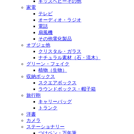
キッズベビーその他
家電
テレビ
オーディオ・ラジオ
電話
扇風機
その他電化製品
オブジェ他
クリスタル・ガラス
ナチュラル素材（石・流木）
グリーン・フェイク
植物（生物）
収納ボックス
スクエアボックス
ラウンドボックス・帽子箱
旅行鞄
キャリーバッグ
トランク
洋書
カメラ
ステーショナリー
つけペン・万年筆