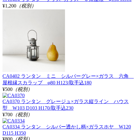
¥1,200
（税別）
CA0402 ランタン ミニ シルバーグレー×ガラス 六角
屋根縁スカラップ φ80 H123/取手込180
¥500
（税別）
CA0370 ランタン グレージュ×ガラス縦ライン ハウス
型 W103 D103 H170/取手込230
¥700
（税別）
CA0334 ランタン シルバー透かし柄×ガラスホヤ W120
D115 H350
¥800
（税別）