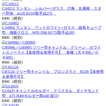
CA0212 ランタン シルバー×ガラス 六角 丸屋根 スタ
ー型抜 φ120 H210/取手込255
¥400
（税別）
CA0002 ランタン ウッドホワイト×ガラス 縦長キューブ
型 側面クロス W95 D90 H173/取手込305
¥800
（税別）
CH0996／CH0995 ツリー型キャンドル グリーン ホワイ
トスノーラメ【未使用＆使用不可】 各種（大￥900／小
￥600）
¥900
（税別）
CH1124 ツリー型キャンドル ブロンズラメ H230【未使用
＆使用不可】
¥900
（税別）
GL0435 キャンドルホルダー クリスタル ダイヤモンド
型 φ75 H40(ホルダー部φ40 深15)
¥400
（税別）