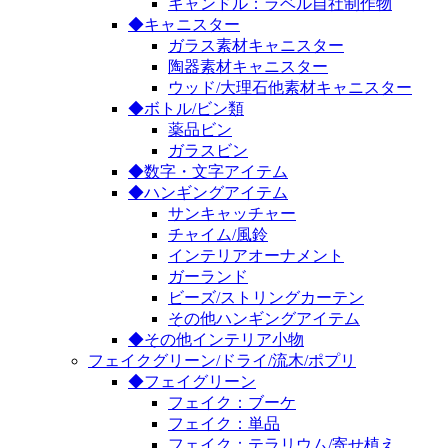
キャンドル：ラベル自社制作物
◆キャニスター
ガラス素材キャニスター
陶器素材キャニスター
ウッド/大理石他素材キャニスター
◆ボトル/ビン類
薬品ビン
ガラスビン
◆数字・文字アイテム
◆ハンギングアイテム
サンキャッチャー
チャイム/風鈴
インテリアオーナメント
ガーランド
ビーズ/ストリングカーテン
その他ハンギングアイテム
◆その他インテリア小物
フェイクグリーン/ドライ/流木/ポプリ
◆フェイグリーン
フェイク：ブーケ
フェイク：単品
フェイク：テラリウム/寄せ植え