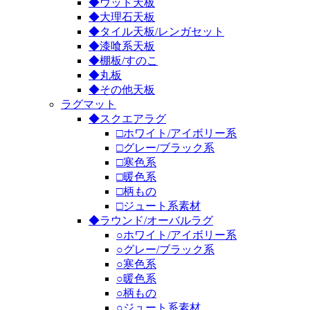
◆ウッド天板
◆大理石天板
◆タイル天板/レンガセット
◆漆喰系天板
◆棚板/すのこ
◆丸板
◆その他天板
ラグマット
◆スクエアラグ
□ホワイト/アイボリー系
□グレー/ブラック系
□寒色系
□暖色系
□柄もの
□ジュート系素材
◆ラウンド/オーバルラグ
○ホワイト/アイボリー系
○グレー/ブラック系
○寒色系
○暖色系
○柄もの
○ジュート系素材