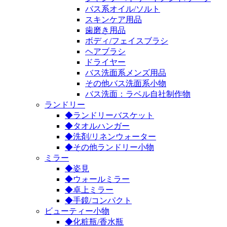
バス系オイル/ソルト
スキンケア用品
歯磨き用品
ボディ/フェイスブラシ
ヘアブラシ
ドライヤー
バス洗面系メンズ用品
その他バス洗面系小物
バス洗面：ラベル自社制作物
ランドリー
◆ランドリーバスケット
◆タオルハンガー
◆洗剤/リネンウォーター
◆その他ランドリー小物
ミラー
◆姿見
◆ウォールミラー
◆卓上ミラー
◆手鏡/コンパクト
ビューティー小物
◆化粧瓶/香水瓶