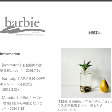
利用案内
Information
【information】お盆期間の営
業日程について（2026.7.6）
【campaign】AP品番20％OFF
キャンペーン延長決定！
（2026.3.30）
【Attention】小物のキープが
IT1246 多肉植物（アガベチタノタ）
10営業日前から可能となりま
ラス水耕栽培ポット ※石付き
した（2024.5.13）
¥1,500
（税別）