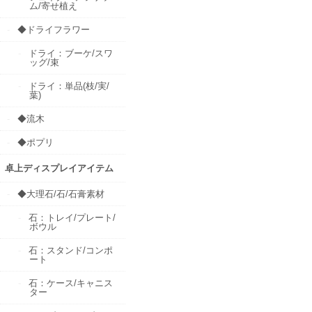
ム/寄せ植え
◆ドライフラワー
ドライ：ブーケ/スワ
ッグ/束
ドライ：単品(枝/実/
葉)
◆流木
◆ポプリ
卓上ディスプレイアイテム
◆大理石/石/石膏素材
石：トレイ/プレート/
ボウル
石：スタンド/コンポ
ート
石：ケース/キャニス
ター