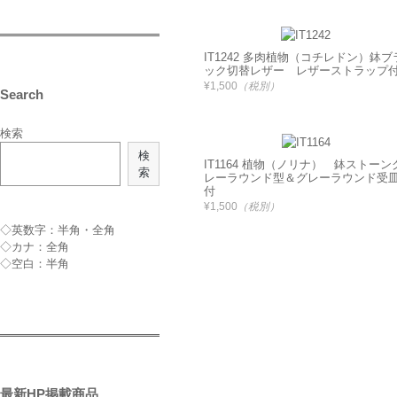
IT1242 多肉植物（コチレドン）鉢ブ
ック切替レザー レザーストラップ
¥1,500
（税別）
Search
検索
検
IT1164 植物（ノリナ） 鉢ストーン
索
レーラウンド型＆グレーラウンド受
付
¥1,500
（税別）
◇英数字：半角・全角
◇カナ：全角
◇空白：半角
最新HP掲載商品