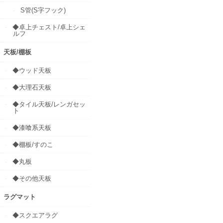
S管(S字フック)
◆卓上チェスト/卓上シェ
ルフ
天板/棚板
◆ウッド天板
◆大理石天板
◆タイル天板/レンガセッ
ト
◆漆喰系天板
◆棚板/すのこ
◆丸板
◆その他天板
ラグマット
◆スクエアラグ