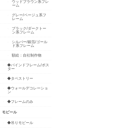
ウッドブラウン系フレ
ーム
グレー/ベージュ系フ
レーム
ブラック/ダークトー
ン系フレーム
シルバー/銀箔/ゴール
ド系フレーム
額絵：自社制作物
◆バインドフレーム/ポス
ター
◆タペストリー
◆ウォールデコレーショ
ン
◆フレームのみ
モビール
◆吊りモビール