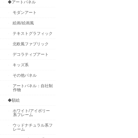
◆アートパネル
モダンアート
絵画/絵画風
テキストグラフィック
北欧風ファブリック
デコラティブアート
キッズ系
その他パネル
アートパネル：自社制
作物
◆額絵
ホワイト/アイボリー
系フレーム
ウッドナチュラル系フ
レーム