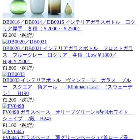
DB0016／DB0014／DB0015 インテリアガラスボトル 口ク
リア厚手 各種（￥2000～￥2500）
¥2,000
（税別）
DB0020／DB0021 インテリアガラスボトル フロストガラ
ス ブルーグレー 口クリア 各種（Low￥1800／
High￥2500）
¥1,800
（税別）
DB0033 インテリアボトル ヴィンテージ ガラス ブル
ー スクエア 角アール ［Riihimaen Lasi］（スウェーデ
ン） H190
¥2,200
（税別）
FV0498 ガラスベース オリーブグリーン×内側ホワイト
シェイプ 2段 H245
¥1,100
（税別）
FV0445 ガラスベース 薄グリーンベージュ×首ロープ巻