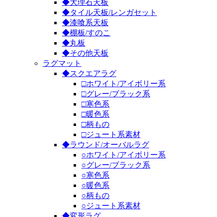
◆大理石天板
◆タイル天板/レンガセット
◆漆喰系天板
◆棚板/すのこ
◆丸板
◆その他天板
ラグマット
◆スクエアラグ
□ホワイト/アイボリー系
□グレー/ブラック系
□寒色系
□暖色系
□柄もの
□ジュート系素材
◆ラウンド/オーバルラグ
○ホワイト/アイボリー系
○グレー/ブラック系
○寒色系
○暖色系
○柄もの
○ジュート系素材
◆変形ラグ