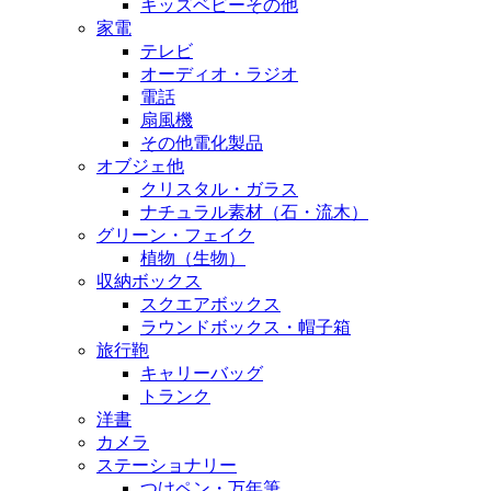
キッズベビーその他
家電
テレビ
オーディオ・ラジオ
電話
扇風機
その他電化製品
オブジェ他
クリスタル・ガラス
ナチュラル素材（石・流木）
グリーン・フェイク
植物（生物）
収納ボックス
スクエアボックス
ラウンドボックス・帽子箱
旅行鞄
キャリーバッグ
トランク
洋書
カメラ
ステーショナリー
つけペン・万年筆