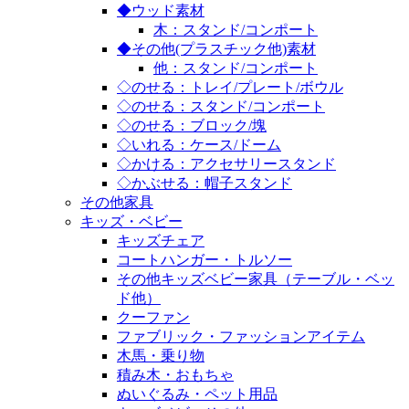
◆ウッド素材
木：スタンド/コンポート
◆その他(プラスチック他)素材
他：スタンド/コンポート
◇のせる：トレイ/プレート/ボウル
◇のせる：スタンド/コンポート
◇のせる：ブロック/塊
◇いれる：ケース/ドーム
◇かける：アクセサリースタンド
◇かぶせる：帽子スタンド
その他家具
キッズ・ベビー
キッズチェア
コートハンガー・トルソー
その他キッズベビー家具（テーブル・ベッ
ド他）
クーファン
ファブリック・ファッションアイテム
木馬・乗り物
積み木・おもちゃ
ぬいぐるみ・ペット用品