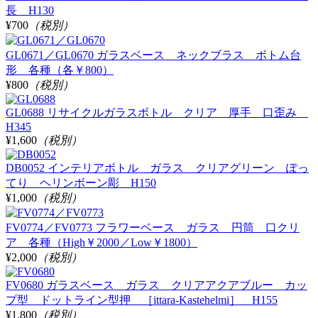
長 H130
¥700
（税別）
GL0671／GL0670 ガラスベース ネックブラス ボトム台
形 各種（各￥800）
¥800
（税別）
GL0688 リサイクルガラスボトル クリア 厚手 口歪み
H345
¥1,600
（税別）
DB0052 インテリアボトル ガラス クリアグリーン ぽっ
てり ヘリンボーン彫 H150
¥1,000
（税別）
FV0774／FV0773 フラワーベース ガラス 円筒 口クリ
ア 各種（High￥2000／Low￥1800）
¥2,000
（税別）
FV0680 ガラスベース ガラス クリアアクアブルー カッ
プ型 ドットライン型押 ［ittara-Kastehelmi］ H155
¥1,800
（税別）