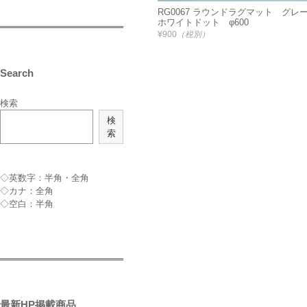
RG0067 ラウンドラグマット グレー
ホワイトドット φ600
¥900
（税別）
Search
検索
検
索
◇英数字：半角・全角
◇カナ：全角
◇空白：半角
最新HP掲載商品