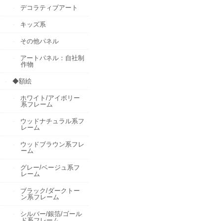
デコラティブアート
キッズ系
その他パネル
アートパネル：自社制
作物
◆額絵
ホワイト/アイボリー
系フレーム
ウッドナチュラル系フ
レーム
ウッドブラウン系フレ
ーム
グレー/ベージュ系フ
レーム
ブラック/ダークトー
ン系フレーム
シルバー/銀箔/ゴール
ド系フレーム