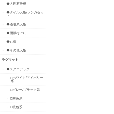
◆大理石天板
◆タイル天板/レンガセッ
ト
◆漆喰系天板
◆棚板/すのこ
◆丸板
◆その他天板
ラグマット
◆スクエアラグ
□ホワイト/アイボリー
系
□グレー/ブラック系
□寒色系
□暖色系