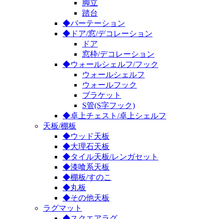
脚立
踏台
◆パーテーション
◆ドア/窓/デコレーション
ドア
窓枠/デコレーション
◆ウォールシェルフ/フック
ウォールシェルフ
ウォールフック
ブラケット
S管(S字フック)
◆卓上チェスト/卓上シェルフ
天板/棚板
◆ウッド天板
◆大理石天板
◆タイル天板/レンガセット
◆漆喰系天板
◆棚板/すのこ
◆丸板
◆その他天板
ラグマット
◆スクエアラグ