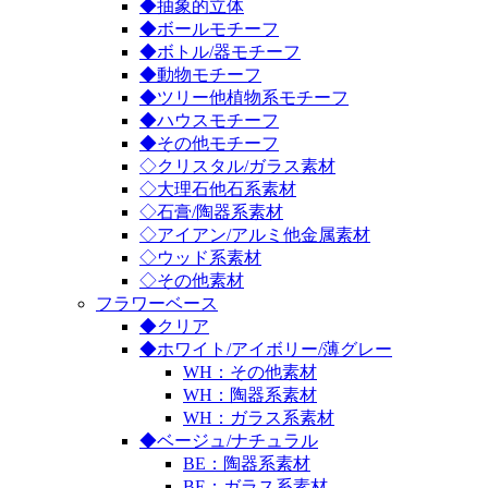
◆抽象的立体
◆ボールモチーフ
◆ボトル/器モチーフ
◆動物モチーフ
◆ツリー他植物系モチーフ
◆ハウスモチーフ
◆その他モチーフ
◇クリスタル/ガラス素材
◇大理石他石系素材
◇石膏/陶器系素材
◇アイアン/アルミ他金属素材
◇ウッド系素材
◇その他素材
フラワーベース
◆クリア
◆ホワイト/アイボリー/薄グレー
WH：その他素材
WH：陶器系素材
WH：ガラス系素材
◆ベージュ/ナチュラル
BE：陶器系素材
BE：ガラス系素材