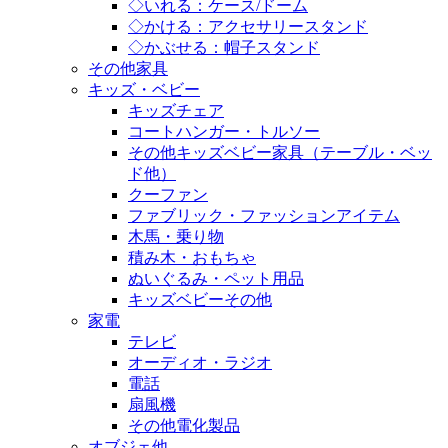
◇いれる：ケース/ドーム
◇かける：アクセサリースタンド
◇かぶせる：帽子スタンド
その他家具
キッズ・ベビー
キッズチェア
コートハンガー・トルソー
その他キッズベビー家具（テーブル・ベッ
ド他）
クーファン
ファブリック・ファッションアイテム
木馬・乗り物
積み木・おもちゃ
ぬいぐるみ・ペット用品
キッズベビーその他
家電
テレビ
オーディオ・ラジオ
電話
扇風機
その他電化製品
オブジェ他