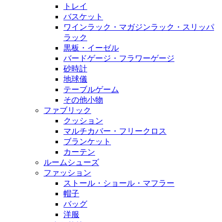
トレイ
バスケット
ワインラック・マガジンラック・スリッパ
ラック
黒板・イーゼル
バードゲージ・フラワーゲージ
砂時計
地球儀
テーブルゲーム
その他小物
ファブリック
クッション
マルチカバー・フリークロス
ブランケット
カーテン
ルームシューズ
ファッション
ストール・ショール・マフラー
帽子
バッグ
洋服