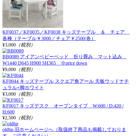
KF0037／KF0035／KF0038 キッズテーブル ＆ チェア
各種（テーブル￥3000／チェア￥2500/各）
¥3,000
（税別）
BB0089 アイアンベビーベッド 折り畳み マット込み
W1440 D645 H900 SH365 ※price down
¥9,000
（税別）
KF0044 キッズテーブル スクエア角アール 天板ウッドナチ
ュラル×脚ホワイト
¥3,000
（税別）
KF0017 キッズデスク オープンタイプ W:600 / D:420 /
H:600
¥2,500
（税別）
oldhp 旧ホームページへ（取扱終了商品も掲載しておりま
す。ご注意ください）