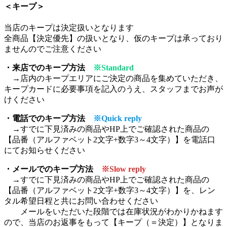
＜キープ＞
当店のキープは決定扱いとなります
全商品【決定優先】の扱いとなり、仮のキープは承っており
ませんのでご注意ください
・来店でのキープ方法
※Standard
→店内のキープエリアにご決定の商品を集めていただき、
キープカードに必要事項を記入のうえ、スタッフまでお声が
けください
・電話でのキープ方法
※Quick reply
→すでに下見済みの商品やHP上でご確認された商品の
【品番（アルファベット2文字+数字3～4文字）】を電話口
にてお知らせください
・メールでのキープ方法
※Slow reply
→すでに下見済みの商品やHP上でご確認された商品の
【品番（アルファベット2文字+数字3～4文字）】を、レン
タル希望日程と共にお問い合わせください
メールをいただいた段階では在庫状況がわかりかねます
ので、当店のお返事をもって【キープ（＝決定）】となりま