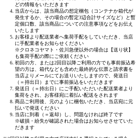
どの情報をいただきます
当店からは、該当商品の想定梱包（コンテナか箱代が
発生するか、その場合の暫定3辺合計サイズなど）と暫
定個口数、該当商品についての注意事項などをお伝え
いたします
お客様より配送業者へ集荷手配をしていただき、当店
に手配業者をお知らせください
※クロネコヤマト・佐川急便以外の場合は【送り状】
も集荷手配の際にご依頼ください
初回の方、または2回目以降ご利用の方でも事前振込希
望の方は、箱代なども含めた最終的な伝票と請求書を
当店よりメールにてお送りいたしますので、発送日
（＝持出日）までに事前振込をいただきます
発送日（＝持出日）にご手配いただいた配送業者より
集荷をされ、お客様宛に着払い配送をされます
商品ご利用後、元のように梱包いただき、当店宛に元
払いで発送ください
当店に到着（＝返却）し、問題なければ終了です
※破損・紛失が確認された場合はお知らせさせていた
だきます