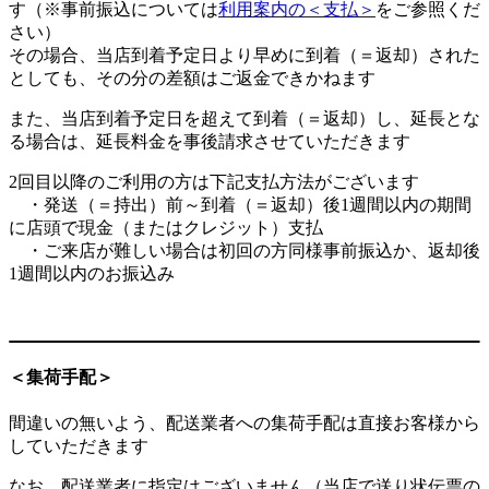
す（※事前振込については
利用案内の＜支払＞
をご参照くだ
さい）
その場合、当店到着予定日より早めに到着（＝返却）された
としても、その分の差額はご返金できかねます
また、当店到着予定日を超えて到着（＝返却）し、延長とな
る場合は、延長料金を事後請求させていただきます
2回目以降のご利用の方は下記支払方法がございます
・発送（＝持出）前～到着（＝返却）後1週間以内の期間
に店頭で現金（またはクレジット）支払
・ご来店が難しい場合は初回の方同様事前振込か、返却後
1週間以内のお振込み
＜集荷手配＞
間違いの無いよう、配送業者への集荷手配は直接お客様から
していただきます
なお、配送業者に指定はございません（当店で送り状伝票の