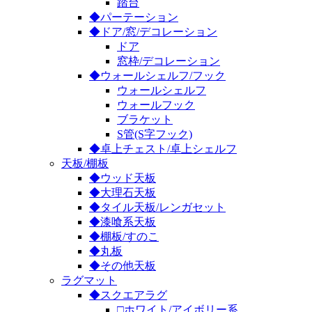
踏台
◆パーテーション
◆ドア/窓/デコレーション
ドア
窓枠/デコレーション
◆ウォールシェルフ/フック
ウォールシェルフ
ウォールフック
ブラケット
S管(S字フック)
◆卓上チェスト/卓上シェルフ
天板/棚板
◆ウッド天板
◆大理石天板
◆タイル天板/レンガセット
◆漆喰系天板
◆棚板/すのこ
◆丸板
◆その他天板
ラグマット
◆スクエアラグ
□ホワイト/アイボリー系