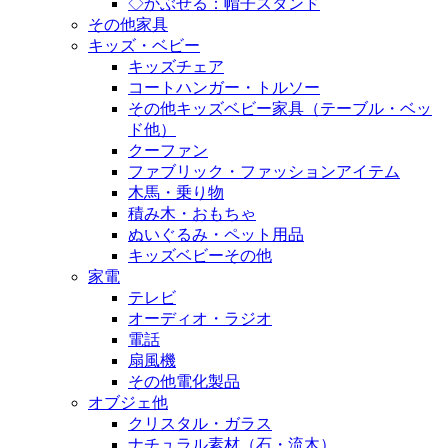
◇かぶせる：帽子スタンド
その他家具
キッズ・ベビー
キッズチェア
コートハンガー・トルソー
その他キッズベビー家具（テーブル・ベッ
ド他）
クーファン
ファブリック・ファッションアイテム
木馬・乗り物
積み木・おもちゃ
ぬいぐるみ・ペット用品
キッズベビーその他
家電
テレビ
オーディオ・ラジオ
電話
扇風機
その他電化製品
オブジェ他
クリスタル・ガラス
ナチュラル素材（石・流木）