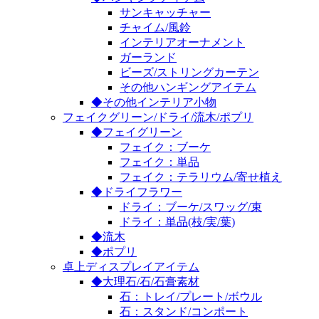
サンキャッチャー
チャイム/風鈴
インテリアオーナメント
ガーランド
ビーズ/ストリングカーテン
その他ハンギングアイテム
◆その他インテリア小物
フェイクグリーン/ドライ/流木/ポプリ
◆フェイグリーン
フェイク：ブーケ
フェイク：単品
フェイク：テラリウム/寄せ植え
◆ドライフラワー
ドライ：ブーケ/スワッグ/束
ドライ：単品(枝/実/葉)
◆流木
◆ポプリ
卓上ディスプレイアイテム
◆大理石/石/石膏素材
石：トレイ/プレート/ボウル
石：スタンド/コンポート