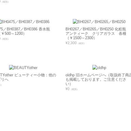
0
（税別）
475／BH0387／BH0386 香水瓶
BH0267／BH0265／BH0250 化粧瓶
￥500～1200）
アンティーク クリアガラス 各種
（￥1500～2300）
0
（税別）
¥2,300
（税別）
UTYother ビューティー小物：他の
oldhp 旧ホームページへ（取扱終了商
ゴリへ
も掲載しております。ご注意くださ
い）
別）
¥0
（税別）