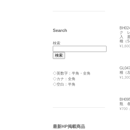
BH0
Search
ク 
入 
種（S
検索
¥1,60
検索
GL0
種（左
◇英数字：半角・全角
¥1,30
◇カナ：全角
◇空白：半角
BH0
瓶 各
¥700
（
最新HP掲載商品