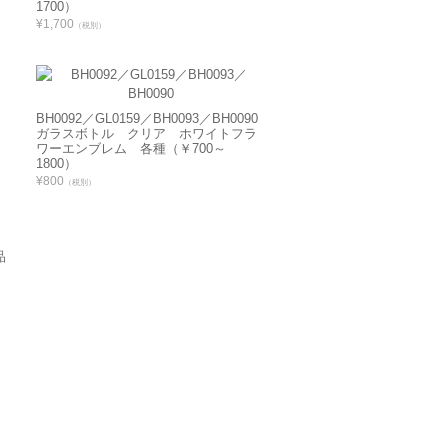
1700）
¥1,700
（税別）
BH0092／GL0159／BH0093／BH0090
ガラスボトル クリア ホワイトフラ
ワーエンブレム 各種（￥700～
1800）
¥800
（税別）
品