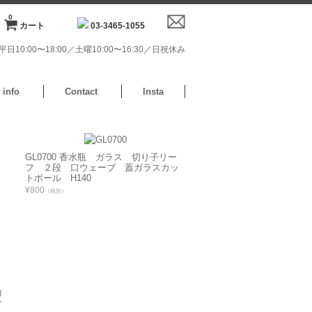
0
カート
03-3465-1055
日10:00〜18:00／土曜10:00〜16:30／日祝休み
info
Contact
Insta
GL0700 香水瓶 ガラス 切り子リー
フ ２段 口ウェーブ 蓋ガラスカッ
トボール H140
¥800
（税別）
リ
／