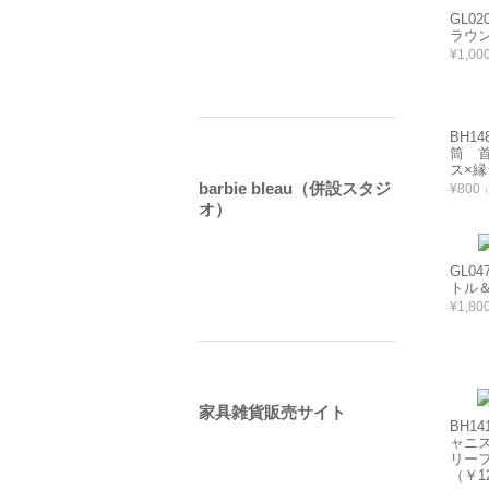
GL0
ラウン
¥1,00
BH1
筒 
ス×縁
barbie bleau（併設スタジ
¥800
（
オ）
GL04
トル＆
¥1,80
家具雑貨販売サイト
BH14
ャニ
リー
（￥12