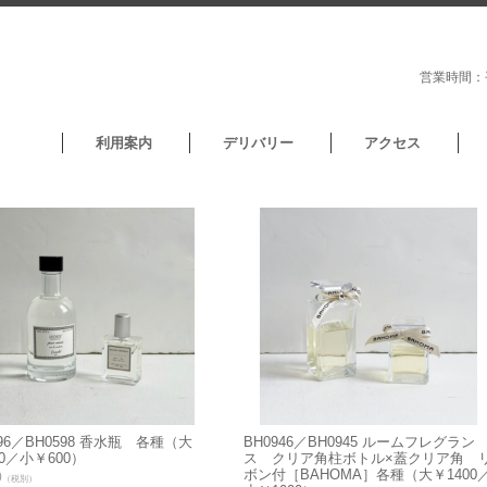
営業時間：平
利用案内
デリバリー
アクセス
396／BH0598 香水瓶 各種（大
BH0946／BH0945 ルームフレグラン
00／小￥600）
ス クリア角柱ボトル×蓋クリア角 
ボン付［BAHOMA］各種（大￥1400
0
（税別）