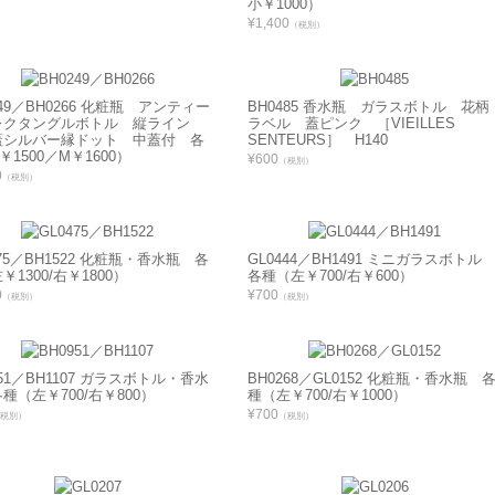
小￥1000）
¥1,400
（税別）
249／BH0266 化粧瓶 アンティー
BH0485 香水瓶 ガラスボトル 花柄
レクタングルボトル 縦ライン
ラベル 蓋ピンク ［VIEILLES
蓋シルバー縁ドット 中蓋付 各
SENTEURS］ H140
￥1500／M￥1600）
¥600
（税別）
0
（税別）
475／BH1522 化粧瓶・香水瓶 各
GL0444／BH1491 ミニガラスボト
￥1300/右￥1800）
各種（左￥700/右￥600）
0
¥700
（税別）
（税別）
951／BH1107 ガラスボトル・香水
BH0268／GL0152 化粧瓶・香水瓶 
種（左￥700/右￥800）
種（左￥700/右￥1000）
¥700
税別）
（税別）