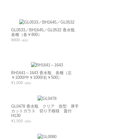
GL0533／BH1645／GL0532 香水瓶
各種（各￥800）
¥800
（税別）
ル
BH1641～1643 香水瓶 各種（左
￥1000/中￥1000/右￥500）
¥1,000
（税別）
各
GL0478 香水瓶 クリア 壺型 厚手
カットガラス 切り子模様 蓋付
H130
¥1,500
（税別）