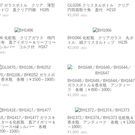
207 ガラスボトル クリア 薄型
GL0206 クリスタルボトル クリア
ド◎ 蓋クリア円錐 H185
円筒面取十角 蓋付 H210
0
¥2,000
（税別）
（税別）
486 化粧瓶 クリアガラス 楕円
BH1066 化粧瓶 クリアガラス 丸ボ
首有 蓋アイボリー＆リーフリー
トル 細クリスタルトップ H135
シルバー コルク付 H167
¥2,000
（税別）
税別）
70／BH1106／BH0252 ガラスボ
香水瓶 各種（￥1500～1900）
BH1648／BH1649／BH1644／BH1647
0
ガラスボトル＆香水瓶 アンティー
（税別）
ク 各種（￥800～1000）
¥1,000
（税別）
18／BH1417／BH1477 ガラスキ
BH1372／BH1374／BH1373 化粧瓶＆
スター＆化粧瓶 蓋アイボリー＆
香水瓶 アンティーク 各種（￥1200
フリース×縁シルバー 各種
～1800）
00～1500）
¥1,800
（税別）