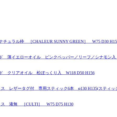
ル枠 ［CHALEUR SUNNY GREEN］ W75 D30 H15
ド 薄イエローオイル ピンクペッパー／リーフ／シナモン入 W118
 クリアオイル 松ぼっくり入 W118 D50 H156
 レザータグ付 専用スティック6本 φ130 H135(スティック
無 ［CULTI］ W75 D75 H130