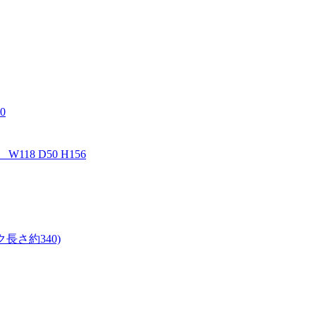
0
 D50 H156
長さ約340)