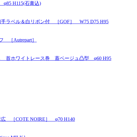
5 H115(石膏込)
ラベル＆白リボン付 ［GOF］ W75 D75 H95
Autrepart］
 首ホワイトレース巻 蓋ベージュ凸型 φ60 H95
COTE NOIRE］ φ70 H140