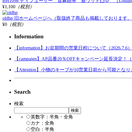
BH1098 ディフューザー 首麻紐巻 蓋ウッド凸型 ［Lothantiq
¥1,100
（税別）
oldhp 旧ホームページへ（取扱終了商品も掲載しております
¥0
（税別）
Information
【information】お盆期間の営業日程について（2026.7.6
【campaign】AP品番20％OFFキャンペーン延長決定！（202
【Attention】小物のキープが10営業日前から可能となりまし
Search
検索
検索
◇英数字：半角・全角
◇カナ：全角
◇空白：半角