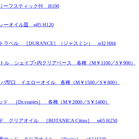
リーフスティック付 H190
オイル皿 φ85 H120
ラベル ［DURANCE］（ジャスミン） φ32 H84
ーボトル シェイプ×内クリアベース 各種（M￥1100／S￥900）
ッパ型口 イエローオイル 各種（M￥1500／S￥800）
［Dr.vranjes］ 各種（M￥2000／S￥1400）
アオイル ［BOTANICA Citrus］ φ65 H250