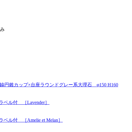
休み
鍮円錐カップ×台座ラウンドグレー系大理石 φ150 H160
ル付 ［Lavender］
 ［Amelie et Melan］