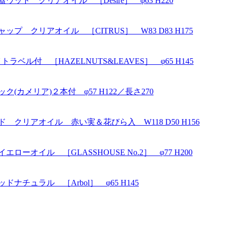
ッド クリアオイル ［Desire］ φ63 H220
プ クリアオイル ［CITRUS］ W83 D83 H175
ル付 ［HAZELNUTS&LEAVES］ φ65 H145
(カメリア)２本付 φ57 H122／長さ270
 クリアオイル 赤い実＆花びら入 W118 D50 H156
ーオイル ［GLASSHOUSE No.2］ φ77 H200
ナチュラル ［Arbol］ φ65 H145