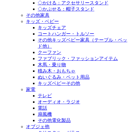
◇かける：アクセサリースタンド
◇かぶせる：帽子スタンド
その他家具
キッズ・ベビー
キッズチェア
コートハンガー・トルソー
その他キッズベビー家具（テーブル・ベッ
ド他）
クーファン
ファブリック・ファッションアイテム
木馬・乗り物
積み木・おもちゃ
ぬいぐるみ・ペット用品
キッズベビーその他
家電
テレビ
オーディオ・ラジオ
電話
扇風機
その他電化製品
オブジェ他