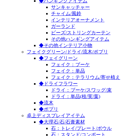
◆ハンギングアイテム
サンキャッチャー
チャイム/風鈴
インテリアオーナメント
ガーランド
ビーズ/ストリングカーテン
その他ハンギングアイテム
◆その他インテリア小物
フェイクグリーン/ドライ/流木/ポプリ
◆フェイグリーン
フェイク：ブーケ
フェイク：単品
フェイク：テラリウム/寄せ植え
◆ドライフラワー
ドライ：ブーケ/スワッグ/束
ドライ：単品(枝/実/葉)
◆流木
◆ポプリ
卓上ディスプレイアイテム
◆大理石/石/石膏素材
石：トレイ/プレート/ボウル
石：スタンド/コンポート