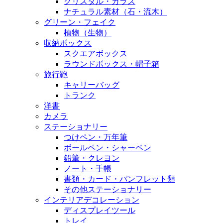
クリスタル・ガラス
ナチュラル素材（石・流木）
グリーン・フェイク
植物（生物）
収納ボックス
スクエアボックス
ラウンドボックス・帽子箱
旅行鞄
キャリーバッグ
トランク
洋書
カメラ
ステーショナリー
つけペン・万年筆
ボールペン・シャーペン
鉛筆・クレヨン
ノート・手帳
書類・カード・パンフレット類
その他ステーショナリー
インテリアデコレーション
ディスプレイツール
トレイ