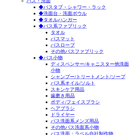
バス・洗面
◆バスタブ・シャワー・ラック
◆洗面台・洗面ボウル
◆タオルハンガー
◆バス系ファブリック
タオル
バスマット
バスローブ
その他バスファブリック
◆バス小物
ディスペンサー/キャニスター他洗面
小物
シャンプー/トリートメント/ソープ
バス系オイル/ソルト
スキンケア用品
歯磨き用品
ボディ/フェイスブラシ
ヘアブラシ
ドライヤー
バス洗面系メンズ用品
その他バス洗面系小物
バス洗面：ラベル自社制作物