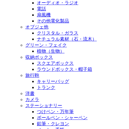
オーディオ・ラジオ
電話
扇風機
その他電化製品
オブジェ他
クリスタル・ガラス
ナチュラル素材（石・流木）
グリーン・フェイク
植物（生物）
収納ボックス
スクエアボックス
ラウンドボックス・帽子箱
旅行鞄
キャリーバッグ
トランク
洋書
カメラ
ステーショナリー
つけペン・万年筆
ボールペン・シャーペン
鉛筆・クレヨン