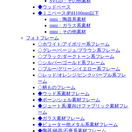
SVGD：その他素材
◆ウッドベース
◆ミニベース/約H100mm以下
mini：陶器系素材
mini：ガラス系素材
mini：その他素材
フォトフレーム
◇ホワイト/アイボリー系フレーム
◇グレー/ベージュ/ブラウン系フレーム
◇ブラック/ダークトーン系フレーム
◇シルバー/ゴールド系フレーム
◇ブルー/グリーン/イエロー系フレーム
◇レッド/オレンジ/ピンク/パープル系フレ
ーム
◇柄ものフレーム
◆ウッド系素材フレーム
◆ボーン/シェル素材フレーム
◆ジュート系/夏向けファブリック素材フレ
ーム
◆ガラス素材フレーム
◆ピューター他メタル系素材フレーム
◆陶器/磁器/石膏系素材フレーム