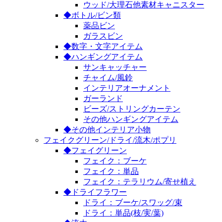
ウッド/大理石他素材キャニスター
◆ボトル/ビン類
薬品ビン
ガラスビン
◆数字・文字アイテム
◆ハンギングアイテム
サンキャッチャー
チャイム/風鈴
インテリアオーナメント
ガーランド
ビーズ/ストリングカーテン
その他ハンギングアイテム
◆その他インテリア小物
フェイクグリーン/ドライ/流木/ポプリ
◆フェイグリーン
フェイク：ブーケ
フェイク：単品
フェイク：テラリウム/寄せ植え
◆ドライフラワー
ドライ：ブーケ/スワッグ/束
ドライ：単品(枝/実/葉)