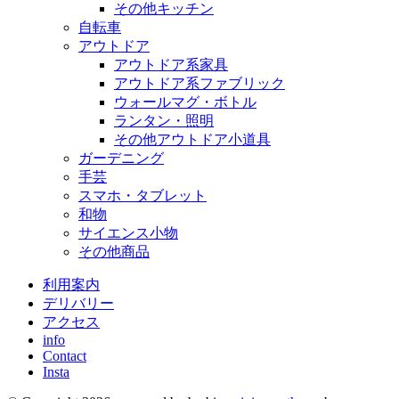
その他キッチン
自転車
アウトドア
アウトドア系家具
アウトドア系ファブリック
ウォールマグ・ボトル
ランタン・照明
その他アウトドア小道具
ガーデニング
手芸
スマホ・タブレット
和物
サイエンス小物
その他商品
利用案内
デリバリー
アクセス
info
Contact
Insta