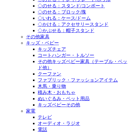
◇のせる：スタンド/コンポート
◇のせる：ブロック/塊
◇いれる：ケース/ドーム
◇かける：アクセサリースタンド
◇かぶせる：帽子スタンド
その他家具
キッズ・ベビー
キッズチェア
コートハンガー・トルソー
その他キッズベビー家具（テーブル・ベッ
ド他）
クーファン
ファブリック・ファッションアイテム
木馬・乗り物
積み木・おもちゃ
ぬいぐるみ・ペット用品
キッズベビーその他
家電
テレビ
オーディオ・ラジオ
電話