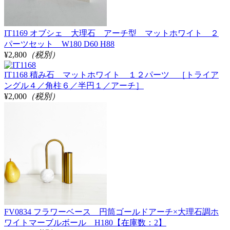
IT1169 オブシェ 大理石 アーチ型 マットホワイト ２
パーツセット W180 D60 H88
¥2,800
（税別）
IT1168 積み石 マットホワイト １２パーツ ［トライア
ングル４／角柱６／半円１／アーチ］
¥2,000
（税別）
FV0834 フラワーベース 円筒ゴールドアーチ×大理石調ホ
ワイトマーブルボール H180【在庫数：2】