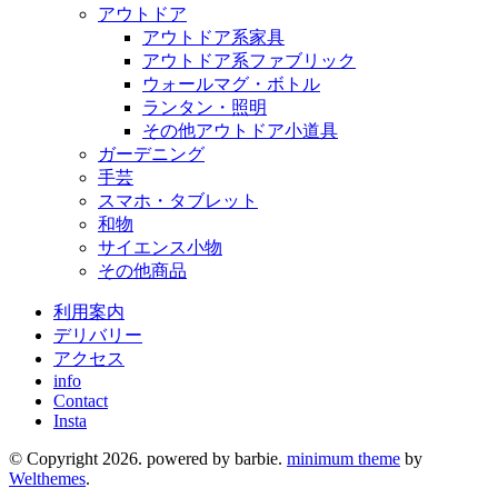
アウトドア
アウトドア系家具
アウトドア系ファブリック
ウォールマグ・ボトル
ランタン・照明
その他アウトドア小道具
ガーデニング
手芸
スマホ・タブレット
和物
サイエンス小物
その他商品
利用案内
デリバリー
アクセス
info
Contact
Insta
© Copyright 2026. powered by barbie.
minimum theme
by
Welthemes
.