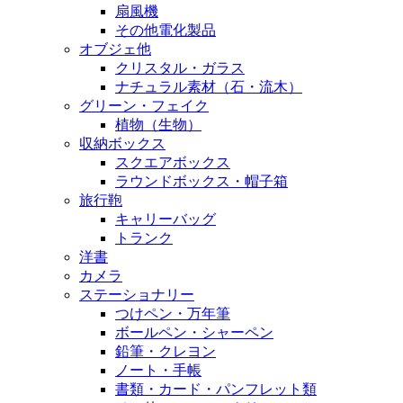
扇風機
その他電化製品
オブジェ他
クリスタル・ガラス
ナチュラル素材（石・流木）
グリーン・フェイク
植物（生物）
収納ボックス
スクエアボックス
ラウンドボックス・帽子箱
旅行鞄
キャリーバッグ
トランク
洋書
カメラ
ステーショナリー
つけペン・万年筆
ボールペン・シャーペン
鉛筆・クレヨン
ノート・手帳
書類・カード・パンフレット類