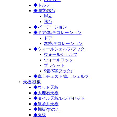
◆トルソー
◆脚立/踏台
脚立
踏台
◆パーテーション
◆ドア/窓/デコレーション
ドア
窓枠/デコレーション
◆ウォールシェルフ/フック
ウォールシェルフ
ウォールフック
ブラケット
S管(S字フック)
◆卓上チェスト/卓上シェルフ
天板/棚板
◆ウッド天板
◆大理石天板
◆タイル天板/レンガセット
◆漆喰系天板
◆棚板/すのこ
◆丸板