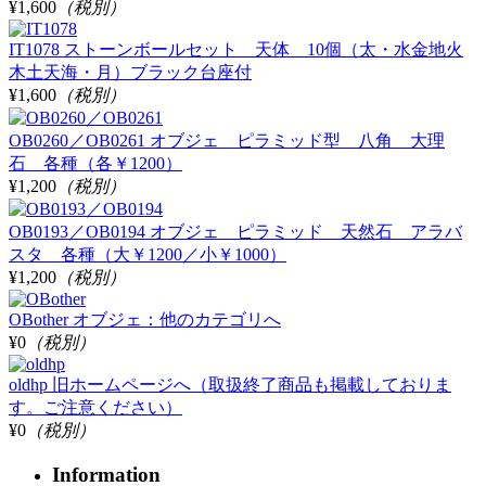
¥1,600
（税別）
IT1078 ストーンボールセット 天体 10個（太・水金地火
木土天海・月）ブラック台座付
¥1,600
（税別）
OB0260／OB0261 オブジェ ピラミッド型 八角 大理
石 各種（各￥1200）
¥1,200
（税別）
OB0193／OB0194 オブジェ ピラミッド 天然石 アラバ
スタ 各種（大￥1200／小￥1000）
¥1,200
（税別）
OBother オブジェ：他のカテゴリへ
¥0
（税別）
oldhp 旧ホームページへ（取扱終了商品も掲載しておりま
す。ご注意ください）
¥0
（税別）
Information