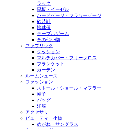
ラック
黒板・イーゼル
バードゲージ・フラワーゲージ
砂時計
地球儀
テーブルゲーム
その他小物
ファブリック
クッション
マルチカバー・フリークロス
ブランケット
カーテン
ルームシューズ
ファッション
ストール・ショール・マフラー
帽子
バッグ
洋服
アクセサリー
ビューティー小物
めがね・サングラス