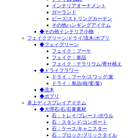
インテリアオーナメント
ガーランド
ビーズ/ストリングカーテン
その他ハンギングアイテム
◆その他インテリア小物
フェイクグリーン/ドライ/流木/ポプリ
◆フェイグリーン
フェイク：ブーケ
フェイク：単品
フェイク：テラリウム/寄せ植え
◆ドライフラワー
ドライ：ブーケ/スワッグ/束
ドライ：単品(枝/実/葉)
◆流木
◆ポプリ
卓上ディスプレイアイテム
◆大理石/石/石膏素材
石：トレイ/プレート/ボウル
石：スタンド/コンポート
石：ケース/キャニスター
石：ブロック/ブリックタイル