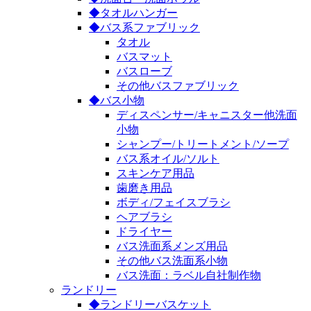
◆タオルハンガー
◆バス系ファブリック
タオル
バスマット
バスローブ
その他バスファブリック
◆バス小物
ディスペンサー/キャニスター他洗面
小物
シャンプー/トリートメント/ソープ
バス系オイル/ソルト
スキンケア用品
歯磨き用品
ボディ/フェイスブラシ
ヘアブラシ
ドライヤー
バス洗面系メンズ用品
その他バス洗面系小物
バス洗面：ラベル自社制作物
ランドリー
◆ランドリーバスケット