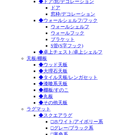
◆ドア/窓/デコレーション
ドア
窓枠/デコレーション
◆ウォールシェルフ/フック
ウォールシェルフ
ウォールフック
ブラケット
S管(S字フック)
◆卓上チェスト/卓上シェルフ
天板/棚板
◆ウッド天板
◆大理石天板
◆タイル天板/レンガセット
◆漆喰系天板
◆棚板/すのこ
◆丸板
◆その他天板
ラグマット
◆スクエアラグ
□ホワイト/アイボリー系
□グレー/ブラック系
□寒色系