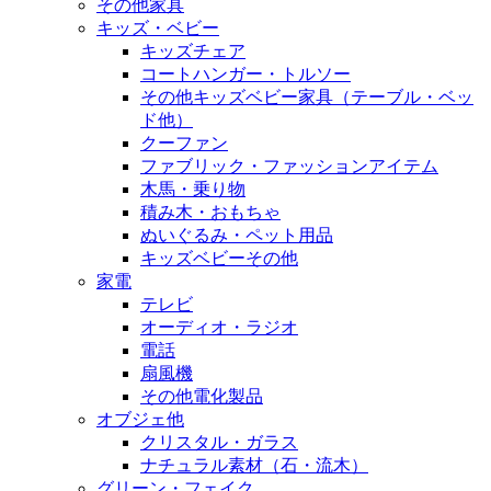
その他家具
キッズ・ベビー
キッズチェア
コートハンガー・トルソー
その他キッズベビー家具（テーブル・ベッ
ド他）
クーファン
ファブリック・ファッションアイテム
木馬・乗り物
積み木・おもちゃ
ぬいぐるみ・ペット用品
キッズベビーその他
家電
テレビ
オーディオ・ラジオ
電話
扇風機
その他電化製品
オブジェ他
クリスタル・ガラス
ナチュラル素材（石・流木）
グリーン・フェイク