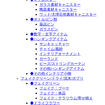
ガラス素材キャニスター
陶器素材キャニスター
ウッド/大理石他素材キャニスター
◆ボトル/ビン類
薬品ビン
ガラスビン
◆数字・文字アイテム
◆ハンギングアイテム
サンキャッチャー
チャイム/風鈴
インテリアオーナメント
ガーランド
ビーズ/ストリングカーテン
その他ハンギングアイテム
◆その他インテリア小物
フェイクグリーン/ドライ/流木/ポプリ
◆フェイグリーン
フェイク：ブーケ
フェイク：単品
フェイク：テラリウム/寄せ植え
◆ドライフラワー