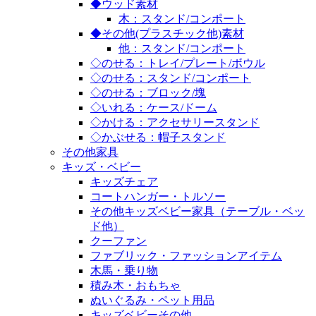
◆ウッド素材
木：スタンド/コンポート
◆その他(プラスチック他)素材
他：スタンド/コンポート
◇のせる：トレイ/プレート/ボウル
◇のせる：スタンド/コンポート
◇のせる：ブロック/塊
◇いれる：ケース/ドーム
◇かける：アクセサリースタンド
◇かぶせる：帽子スタンド
その他家具
キッズ・ベビー
キッズチェア
コートハンガー・トルソー
その他キッズベビー家具（テーブル・ベッ
ド他）
クーファン
ファブリック・ファッションアイテム
木馬・乗り物
積み木・おもちゃ
ぬいぐるみ・ペット用品
キッズベビーその他