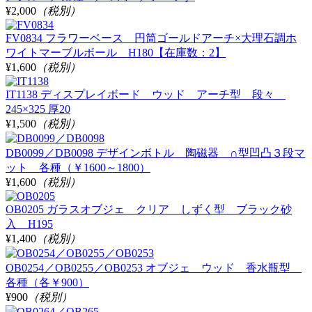
¥2,000
（税別）
FV0834 フラワーベース 円筒ゴールドアーチ×大理石調ホ
ワイトマーブルボール H180【在庫数：2】
¥1,600
（税別）
IT1138 ディスプレイボード ウッド アーチ型 段々
245×325 厚20
¥1,500
（税別）
DB0099／DB0098 デザインボトル 陶磁器 ∩型凹凸３段マ
ット 各種（￥1600～1800）
¥1,600
（税別）
OB0205 ガラスオブジェ クリア しずく型 ブラック砂
入 H195
¥1,400
（税別）
OB0254／OB0255／OB0253 オブジェ ウッド 香水瓶型
各種（各￥900）
¥900
（税別）