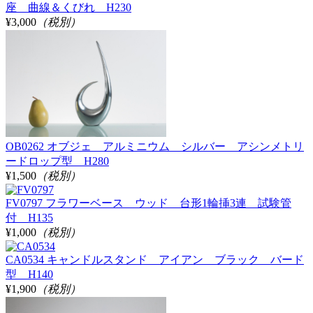
座 曲線＆くびれ H230
¥3,000
（税別）
OB0262 オブジェ アルミニウム シルバー アシンメトリ
ードロップ型 H280
¥1,500
（税別）
FV0797 フラワーベース ウッド 台形1輪挿3連 試験管
付 H135
¥1,000
（税別）
CA0534 キャンドルスタンド アイアン ブラック バード
型 H140
¥1,900
（税別）