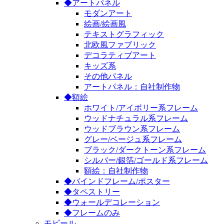
◆アートパネル
モダンアート
絵画/絵画風
テキストグラフィック
北欧風ファブリック
デコラティブアート
キッズ系
その他パネル
アートパネル：自社制作物
◆額絵
ホワイト/アイボリー系フレーム
ウッドナチュラル系フレーム
ウッドブラウン系フレーム
グレー/ベージュ系フレーム
ブラック/ダークトーン系フレーム
シルバー/銀箔/ゴールド系フレーム
額絵：自社制作物
◆バインドフレーム/ポスター
◆タペストリー
◆ウォールデコレーション
◆フレームのみ
モビール