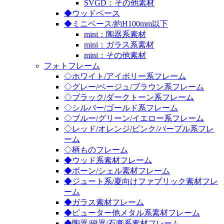
SVGD：その他素材
◆ウッドベース
◆ミニベース/約H100mm以下
mini：陶器系素材
mini：ガラス系素材
mini：その他素材
フォトフレーム
◇ホワイト/アイボリー系フレーム
◇グレー/ベージュ/ブラウン系フレーム
◇ブラック/ダークトーン系フレーム
◇シルバー/ゴールド系フレーム
◇ブルー/グリーン/イエロー系フレーム
◇レッド/オレンジ/ピンク/パープル系フレ
ーム
◇柄ものフレーム
◆ウッド系素材フレーム
◆ボーン/シェル素材フレーム
◆ジュート系/夏向けファブリック素材フレ
ーム
◆ガラス素材フレーム
◆ピューター他メタル系素材フレーム
◆陶器/磁器/石膏系素材フレーム