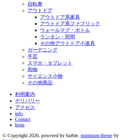
自転車
アウトドア
アウトドア系家具
アウトドア系ファブリック
ウォールマグ・ボトル
ランタン・照明
その他アウトドア小道具
ガーデニング
手芸
スマホ・タブレット
和物
サイエンス小物
その他商品
利用案内
デリバリー
アクセス
info
Contact
Insta
© Copyright 2026. powered by barbie.
minimum theme
by