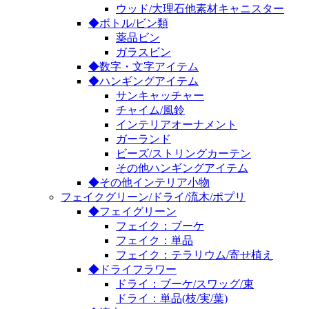
ウッド/大理石他素材キャニスター
◆ボトル/ビン類
薬品ビン
ガラスビン
◆数字・文字アイテム
◆ハンギングアイテム
サンキャッチャー
チャイム/風鈴
インテリアオーナメント
ガーランド
ビーズ/ストリングカーテン
その他ハンギングアイテム
◆その他インテリア小物
フェイクグリーン/ドライ/流木/ポプリ
◆フェイグリーン
フェイク：ブーケ
フェイク：単品
フェイク：テラリウム/寄せ植え
◆ドライフラワー
ドライ：ブーケ/スワッグ/束
ドライ：単品(枝/実/葉)