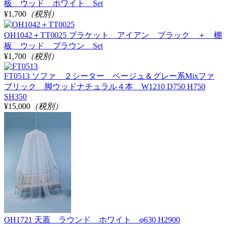
板 ウッド ホワイト Set
¥1,700
（税別）
OH1042＋TT0025 ブラケット アイアン ブラック ＋ 棚
板 ウッド ブラウン Set
¥1,700
（税別）
FT0513 ソファ ２シーター ベージュ＆グレー系Mixファ
ブリック 脚ウッドナチュラル４本 W1210 D750 H750
SH350
¥15,000
（税別）
OH1721 天蓋 ラウンド ホワイト φ630 H2900