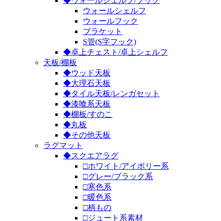
◆ウォールシェルフ/フック
ウォールシェルフ
ウォールフック
ブラケット
S管(S字フック)
◆卓上チェスト/卓上シェルフ
天板/棚板
◆ウッド天板
◆大理石天板
◆タイル天板/レンガセット
◆漆喰系天板
◆棚板/すのこ
◆丸板
◆その他天板
ラグマット
◆スクエアラグ
□ホワイト/アイボリー系
□グレー/ブラック系
□寒色系
□暖色系
□柄もの
□ジュート系素材