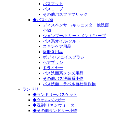
バスマット
バスローブ
その他バスファブリック
◆バス小物
ディスペンサー/キャニスター他洗面
小物
シャンプー/トリートメント/ソープ
バス系オイル/ソルト
スキンケア用品
歯磨き用品
ボディ/フェイスブラシ
ヘアブラシ
ドライヤー
バス洗面系メンズ用品
その他バス洗面系小物
バス洗面：ラベル自社制作物
ランドリー
◆ランドリーバスケット
◆タオルハンガー
◆洗剤/リネンウォーター
◆その他ランドリー小物