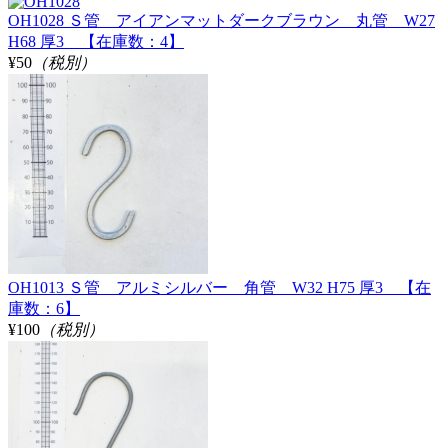
OH1028 Ｓ管 アイアンマットダークブラウン 丸管 W27
H68 厚3 【在庫数：4】
¥50
（税別）
OH1013 Ｓ管 アルミシルバー 角管 W32 H75 厚3 【在
庫数：6】
¥100
（税別）