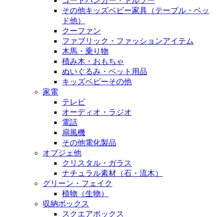
コートハンガー・トルソー
その他キッズベビー家具（テーブル・ベッ
ド他）
クーファン
ファブリック・ファッションアイテム
木馬・乗り物
積み木・おもちゃ
ぬいぐるみ・ペット用品
キッズベビーその他
家電
テレビ
オーディオ・ラジオ
電話
扇風機
その他電化製品
オブジェ他
クリスタル・ガラス
ナチュラル素材（石・流木）
グリーン・フェイク
植物（生物）
収納ボックス
スクエアボックス