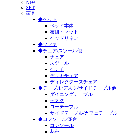
New
SET
家具
◆ベッド
ベッド本体
布団・マット
ベッドリネン
◆ソファ
◆チェア/スツール他
チェア
スツール
ベンチ
デッキチェア
ディレクターズチェア
◆テーブル/デスク/サイドテーブル他
ダイニングテーブル
デスク
ローテーブル
サイドテーブル/カフェテーブル
◆コンソール/花台
コンソール
花台