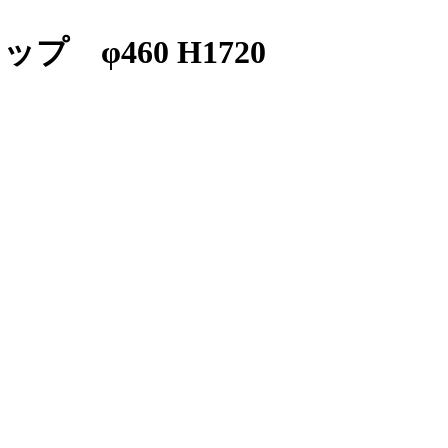
φ460 H1720