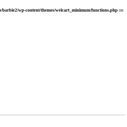
b/barbie2/wp-content/themes/welcart_minimum/functions.php
on