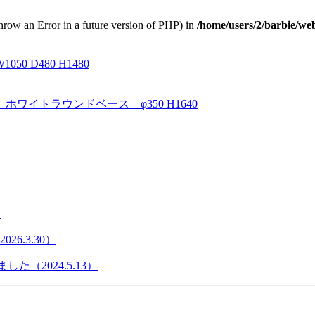
throw an Error in a future version of PHP) in
/home/users/2/barbie/we
D480 H1480
イトラウンドベース φ350 H1640
）
6.3.30）
た（2024.5.13）