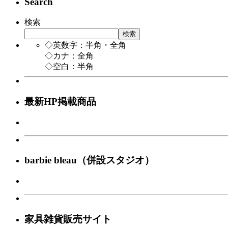
Search
検索
検索
◇英数字：半角・全角
◇カナ：全角
◇空白：半角
最新HP掲載商品
barbie bleau（併設スタジオ）
家具雑貨販売サイト