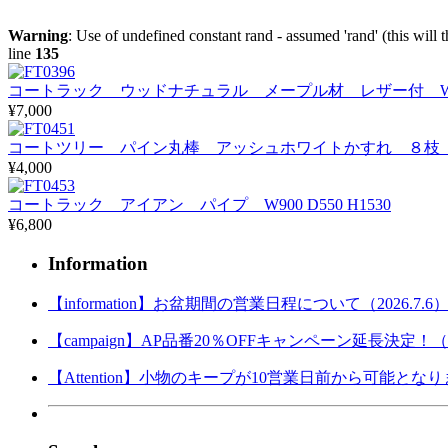
Warning
: Use of undefined constant rand - assumed 'rand' (this will 
line
135
コートラック ウッドナチュラル メープル材 レザー付 W1050 
¥7,000
コートツリー パイン丸棒 アッシュホワイトかすれ ８枝 ホワ
¥4,000
コートラック アイアン パイプ W900 D550 H1530
¥6,800
Information
【information】お盆期間の営業日程について（2026.7.6
【campaign】AP品番20％OFFキャンペーン延長決定！（202
【Attention】小物のキープが10営業日前から可能となりまし