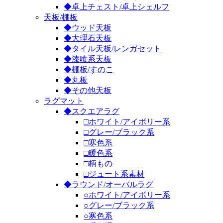
◆卓上チェスト/卓上シェルフ
天板/棚板
◆ウッド天板
◆大理石天板
◆タイル天板/レンガセット
◆漆喰系天板
◆棚板/すのこ
◆丸板
◆その他天板
ラグマット
◆スクエアラグ
□ホワイト/アイボリー系
□グレー/ブラック系
□寒色系
□暖色系
□柄もの
□ジュート系素材
◆ラウンド/オーバルラグ
○ホワイト/アイボリー系
○グレー/ブラック系
○寒色系