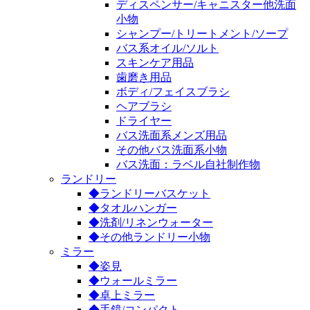
ディスペンサー/キャニスター他洗面
小物
シャンプー/トリートメント/ソープ
バス系オイル/ソルト
スキンケア用品
歯磨き用品
ボディ/フェイスブラシ
ヘアブラシ
ドライヤー
バス洗面系メンズ用品
その他バス洗面系小物
バス洗面：ラベル自社制作物
ランドリー
◆ランドリーバスケット
◆タオルハンガー
◆洗剤/リネンウォーター
◆その他ランドリー小物
ミラー
◆姿見
◆ウォールミラー
◆卓上ミラー
◆手鏡/コンパクト