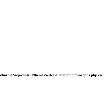
b/barbie2/wp-content/themes/welcart_minimum/functions.php
on