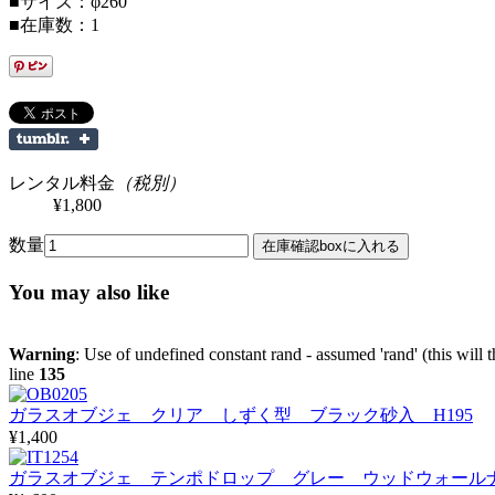
■サイズ：φ260
■在庫数：1
レンタル料金
（税別）
¥1,800
数量
You may also like
Warning
: Use of undefined constant rand - assumed 'rand' (this will 
line
135
ガラスオブジェ クリア しずく型 ブラック砂入 H195
¥1,400
ガラスオブジェ テンポドロップ グレー ウッドウォールナ