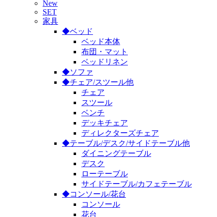
New
SET
家具
◆ベッド
ベッド本体
布団・マット
ベッドリネン
◆ソファ
◆チェア/スツール他
チェア
スツール
ベンチ
デッキチェア
ディレクターズチェア
◆テーブル/デスク/サイドテーブル他
ダイニングテーブル
デスク
ローテーブル
サイドテーブル/カフェテーブル
◆コンソール/花台
コンソール
花台