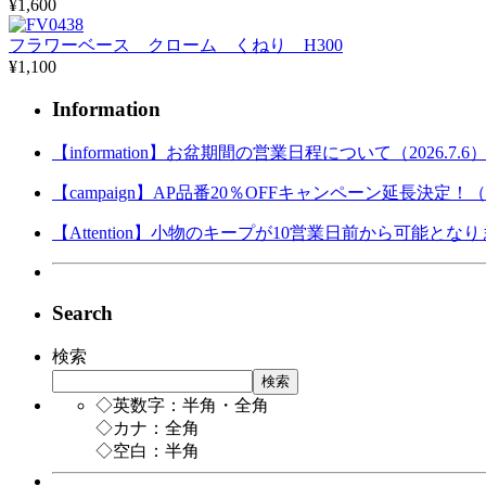
¥1,600
フラワーベース クローム くねり H300
¥1,100
Information
【information】お盆期間の営業日程について（2026.7.6
【campaign】AP品番20％OFFキャンペーン延長決定！（202
【Attention】小物のキープが10営業日前から可能となりまし
Search
検索
検索
◇英数字：半角・全角
◇カナ：全角
◇空白：半角