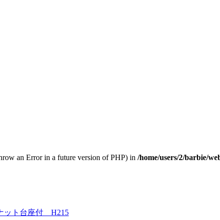
throw an Error in a future version of PHP) in
/home/users/2/barbie/we
ット台座付 H215