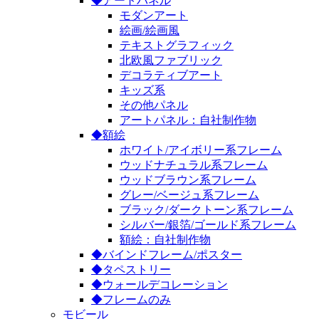
◆アートパネル
モダンアート
絵画/絵画風
テキストグラフィック
北欧風ファブリック
デコラティブアート
キッズ系
その他パネル
アートパネル：自社制作物
◆額絵
ホワイト/アイボリー系フレーム
ウッドナチュラル系フレーム
ウッドブラウン系フレーム
グレー/ベージュ系フレーム
ブラック/ダークトーン系フレーム
シルバー/銀箔/ゴールド系フレーム
額絵：自社制作物
◆バインドフレーム/ポスター
◆タペストリー
◆ウォールデコレーション
◆フレームのみ
モビール