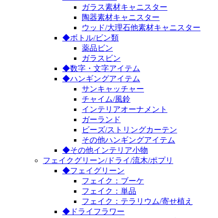
ガラス素材キャニスター
陶器素材キャニスター
ウッド/大理石他素材キャニスター
◆ボトル/ビン類
薬品ビン
ガラスビン
◆数字・文字アイテム
◆ハンギングアイテム
サンキャッチャー
チャイム/風鈴
インテリアオーナメント
ガーランド
ビーズ/ストリングカーテン
その他ハンギングアイテム
◆その他インテリア小物
フェイクグリーン/ドライ/流木/ポプリ
◆フェイグリーン
フェイク：ブーケ
フェイク：単品
フェイク：テラリウム/寄せ植え
◆ドライフラワー