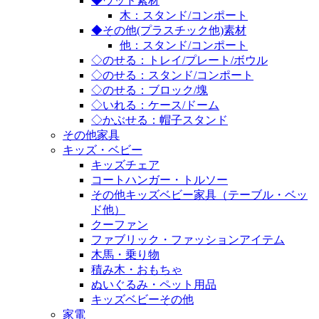
◆ウッド素材
木：スタンド/コンポート
◆その他(プラスチック他)素材
他：スタンド/コンポート
◇のせる：トレイ/プレート/ボウル
◇のせる：スタンド/コンポート
◇のせる：ブロック/塊
◇いれる：ケース/ドーム
◇かぶせる：帽子スタンド
その他家具
キッズ・ベビー
キッズチェア
コートハンガー・トルソー
その他キッズベビー家具（テーブル・ベッ
ド他）
クーファン
ファブリック・ファッションアイテム
木馬・乗り物
積み木・おもちゃ
ぬいぐるみ・ペット用品
キッズベビーその他
家電