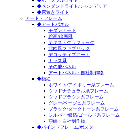
◆ポータブルライト
◆ペンダントライト/シャンデリア
◆床置きライト
アート・フレーム
◆アートパネル
モダンアート
絵画/絵画風
テキストグラフィック
北欧風ファブリック
デコラティブアート
キッズ系
その他パネル
アートパネル：自社制作物
◆額絵
ホワイト/アイボリー系フレーム
ウッドナチュラル系フレーム
ウッドブラウン系フレーム
グレー/ベージュ系フレーム
ブラック/ダークトーン系フレーム
シルバー/銀箔/ゴールド系フレーム
額絵：自社制作物
◆バインドフレーム/ポスター