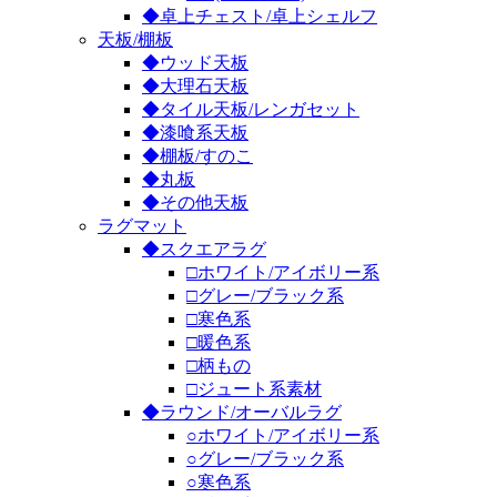
◆卓上チェスト/卓上シェルフ
天板/棚板
◆ウッド天板
◆大理石天板
◆タイル天板/レンガセット
◆漆喰系天板
◆棚板/すのこ
◆丸板
◆その他天板
ラグマット
◆スクエアラグ
□ホワイト/アイボリー系
□グレー/ブラック系
□寒色系
□暖色系
□柄もの
□ジュート系素材
◆ラウンド/オーバルラグ
○ホワイト/アイボリー系
○グレー/ブラック系
○寒色系