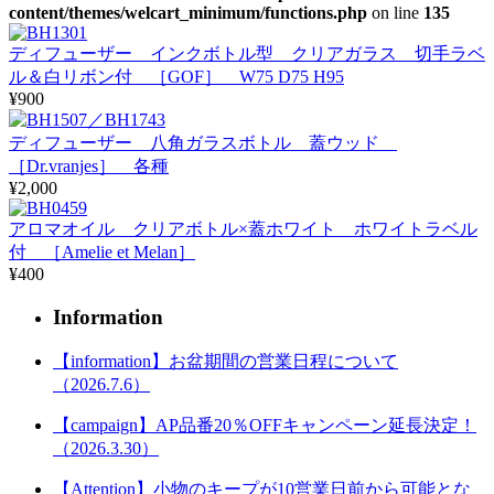
content/themes/welcart_minimum/functions.php
on line
135
ディフューザー インクボトル型 クリアガラス 切手ラベ
ル＆白リボン付 ［GOF］ W75 D75 H95
¥900
ディフューザー 八角ガラスボトル 蓋ウッド
［Dr.vranjes］ 各種
¥2,000
アロマオイル クリアボトル×蓋ホワイト ホワイトラベル
付 ［Amelie et Melan］
¥400
Information
【information】お盆期間の営業日程について
（2026.7.6）
【campaign】AP品番20％OFFキャンペーン延長決定！
（2026.3.30）
【Attention】小物のキープが10営業日前から可能とな