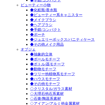
◆手鏡/コンパクト
ビューティー小物
◆化粧瓶/香水瓶
◆ビューティー系キャニスター
◆メイクブラシ
◆ヘアブラシ
◆手鏡/コンパクト
◆ポーチ
◆ジュエリーボックス/バニティケース
◆その他メイク用品
オブジェ
◆抽象的立体
◆ボールモチーフ
◆ボトル/器モチーフ
◆動物モチーフ
◆ツリー他植物系モチーフ
◆ハウスモチーフ
◆その他モチーフ
◇クリスタル/ガラス素材
◇大理石他石系素材
◇石膏/陶器系素材
◇アイアン/アルミ他金属素材