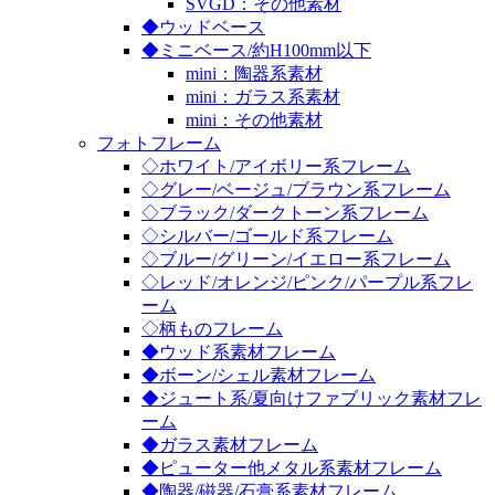
SVGD：その他素材
◆ウッドベース
◆ミニベース/約H100mm以下
mini：陶器系素材
mini：ガラス系素材
mini：その他素材
フォトフレーム
◇ホワイト/アイボリー系フレーム
◇グレー/ベージュ/ブラウン系フレーム
◇ブラック/ダークトーン系フレーム
◇シルバー/ゴールド系フレーム
◇ブルー/グリーン/イエロー系フレーム
◇レッド/オレンジ/ピンク/パープル系フレ
ーム
◇柄ものフレーム
◆ウッド系素材フレーム
◆ボーン/シェル素材フレーム
◆ジュート系/夏向けファブリック素材フレ
ーム
◆ガラス素材フレーム
◆ピューター他メタル系素材フレーム
◆陶器/磁器/石膏系素材フレーム