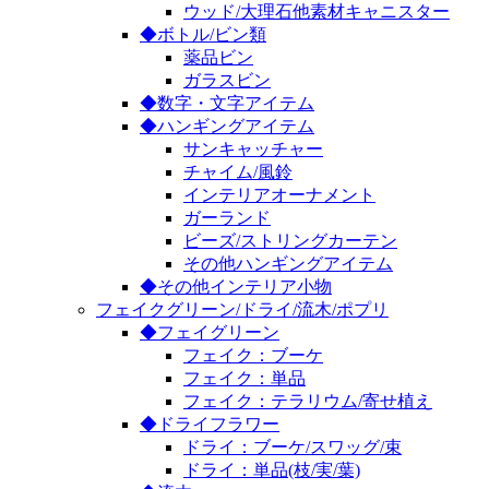
ウッド/大理石他素材キャニスター
◆ボトル/ビン類
薬品ビン
ガラスビン
◆数字・文字アイテム
◆ハンギングアイテム
サンキャッチャー
チャイム/風鈴
インテリアオーナメント
ガーランド
ビーズ/ストリングカーテン
その他ハンギングアイテム
◆その他インテリア小物
フェイクグリーン/ドライ/流木/ポプリ
◆フェイグリーン
フェイク：ブーケ
フェイク：単品
フェイク：テラリウム/寄せ植え
◆ドライフラワー
ドライ：ブーケ/スワッグ/束
ドライ：単品(枝/実/葉)