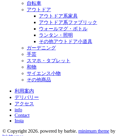
自転車
アウトドア
アウトドア系家具
アウトドア系ファブリック
ウォールマグ・ボトル
ランタン・照明
その他アウトドア小道具
ガーデニング
手芸
スマホ・タブレット
和物
サイエンス小物
その他商品
利用案内
デリバリー
アクセス
info
Contact
Insta
© Copyright 2026. powered by barbie.
minimum theme
by