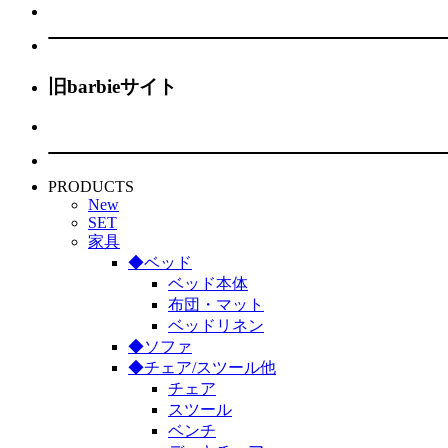
旧barbieサイト
PRODUCTS
New
SET
家具
◆ベッド
ベッド本体
布団・マット
ベッドリネン
◆ソファ
◆チェア/スツール他
チェア
スツール
ベンチ