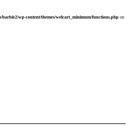
b/barbie2/wp-content/themes/welcart_minimum/functions.php
on