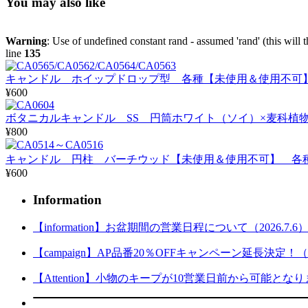
You may also like
Warning
: Use of undefined constant rand - assumed 'rand' (this will 
line
135
キャンドル ホイップドロップ型 各種【未使用＆使用不可
¥600
ボタニカルキャンドル SS 円筒ホワイト（ソイ）×麦科植物 
¥800
キャンドル 円柱 バーチウッド【未使用＆使用不可】 各
¥600
Information
【information】お盆期間の営業日程について（2026.7.6
【campaign】AP品番20％OFFキャンペーン延長決定！（202
【Attention】小物のキープが10営業日前から可能となりまし