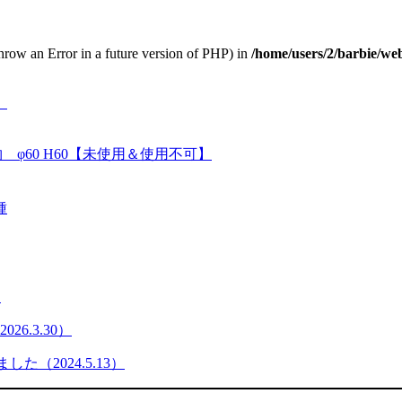
throw an Error in a future version of PHP) in
/home/users/2/barbie/we
】
φ60 H60【未使用＆使用不可】
種
）
6.3.30）
た（2024.5.13）