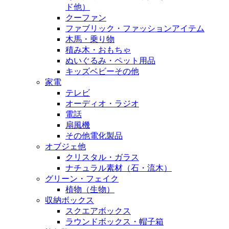
ド他）
クーファン
ファブリック・ファッションアイテム
木馬・乗り物
積み木・おもちゃ
ぬいぐるみ・ペット用品
キッズベビーその他
家電
テレビ
オーディオ・ラジオ
電話
扇風機
その他電化製品
オブジェ他
クリスタル・ガラス
ナチュラル素材（石・流木）
グリーン・フェイク
植物（生物）
収納ボックス
スクエアボックス
ラウンドボックス・帽子箱