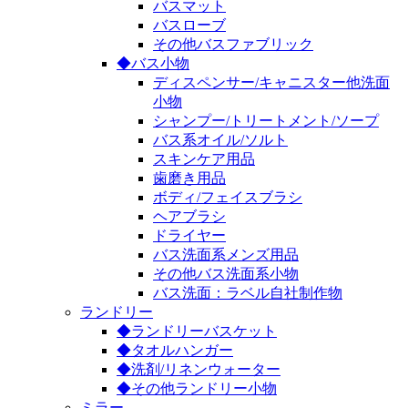
バスマット
バスローブ
その他バスファブリック
◆バス小物
ディスペンサー/キャニスター他洗面
小物
シャンプー/トリートメント/ソープ
バス系オイル/ソルト
スキンケア用品
歯磨き用品
ボディ/フェイスブラシ
ヘアブラシ
ドライヤー
バス洗面系メンズ用品
その他バス洗面系小物
バス洗面：ラベル自社制作物
ランドリー
◆ランドリーバスケット
◆タオルハンガー
◆洗剤/リネンウォーター
◆その他ランドリー小物
ミラー