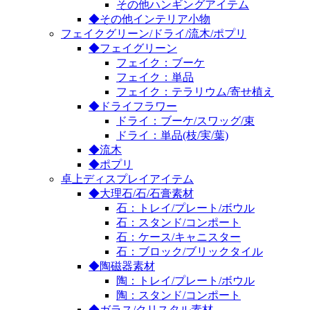
その他ハンギングアイテム
◆その他インテリア小物
フェイクグリーン/ドライ/流木/ポプリ
◆フェイグリーン
フェイク：ブーケ
フェイク：単品
フェイク：テラリウム/寄せ植え
◆ドライフラワー
ドライ：ブーケ/スワッグ/束
ドライ：単品(枝/実/葉)
◆流木
◆ポプリ
卓上ディスプレイアイテム
◆大理石/石/石膏素材
石：トレイ/プレート/ボウル
石：スタンド/コンポート
石：ケース/キャニスター
石：ブロック/ブリックタイル
◆陶磁器素材
陶：トレイ/プレート/ボウル
陶：スタンド/コンポート
◆ガラス/クリスタル素材