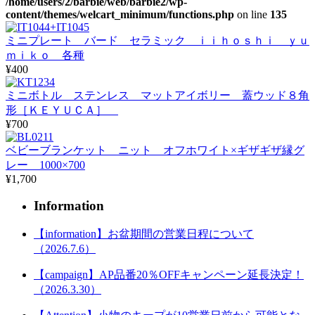
/home/users/2/barbie/web/barbie2/wp-
content/themes/welcart_minimum/functions.php
on line
135
ミニプレート バード セラミック ｉｉｈｏｓｈｉ ｙｕ
ｍｉｋｏ 各種
¥400
ミニボトル ステンレス マットアイボリー 蓋ウッド８角
形［ＫＥＹＵＣＡ］
¥700
ベビーブランケット ニット オフホワイト×ギザギザ縁グ
レー 1000×700
¥1,700
Information
【information】お盆期間の営業日程について
（2026.7.6）
【campaign】AP品番20％OFFキャンペーン延長決定！
（2026.3.30）