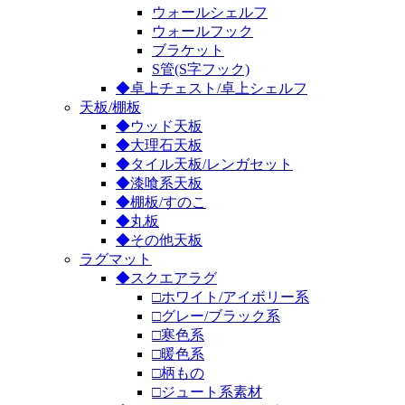
ウォールシェルフ
ウォールフック
ブラケット
S管(S字フック)
◆卓上チェスト/卓上シェルフ
天板/棚板
◆ウッド天板
◆大理石天板
◆タイル天板/レンガセット
◆漆喰系天板
◆棚板/すのこ
◆丸板
◆その他天板
ラグマット
◆スクエアラグ
□ホワイト/アイボリー系
□グレー/ブラック系
□寒色系
□暖色系
□柄もの
□ジュート系素材