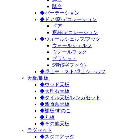
踏台
◆パーテーション
◆ドア/窓/デコレーション
ドア
窓枠/デコレーション
◆ウォールシェルフ/フック
ウォールシェルフ
ウォールフック
ブラケット
S管(S字フック)
◆卓上チェスト/卓上シェルフ
天板/棚板
◆ウッド天板
◆大理石天板
◆タイル天板/レンガセット
◆漆喰系天板
◆棚板/すのこ
◆丸板
◆その他天板
ラグマット
◆スクエアラグ