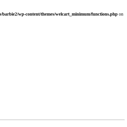
b/barbie2/wp-content/themes/welcart_minimum/functions.php
on