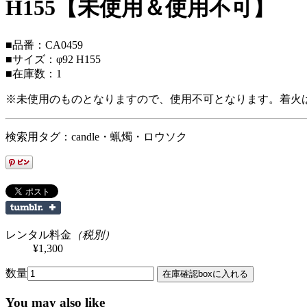
H155【未使用＆使用不可】
■品番：CA0459
■サイズ：φ92 H155
■在庫数：1
※未使用のものとなりますので、使用不可となります。着火
検索用タグ：candle・蝋燭・ロウソク
レンタル料金
（税別）
¥1,300
数量
You may also like