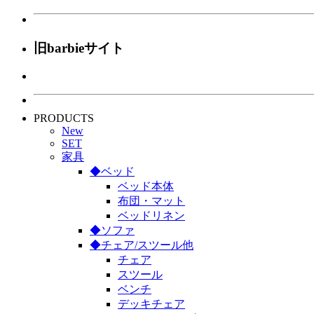
旧barbieサイト
PRODUCTS
New
SET
家具
◆ベッド
ベッド本体
布団・マット
ベッドリネン
◆ソファ
◆チェア/スツール他
チェア
スツール
ベンチ
デッキチェア