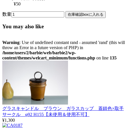
¥50
数量
You may also like
Warning
: Use of undefined constant rand - assumed 'rand' (this will
throw an Error in a future version of PHP) in
/home/users/2/barbie/web/barbie2/wp-
content/themes/welcart_minimum/functions.php
on line
135
グラスキャンドル ブラウン ガラスカップ 蓋錆色×取手
サークル φ92 H155【未使用＆使用不可】
¥1,300