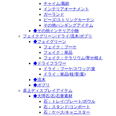
チャイム/風鈴
インテリアオーナメント
ガーランド
ビーズ/ストリングカーテン
その他ハンギングアイテム
◆その他インテリア小物
フェイクグリーン/ドライ/流木/ポプリ
◆フェイグリーン
フェイク：ブーケ
フェイク：単品
フェイク：テラリウム/寄せ植え
◆ドライフラワー
ドライ：ブーケ/スワッグ/束
ドライ：単品(枝/実/葉)
◆流木
◆ポプリ
卓上ディスプレイアイテム
◆大理石/石/石膏素材
石：トレイ/プレート/ボウル
石：スタンド/コンポート
石：ケース/キャニスター