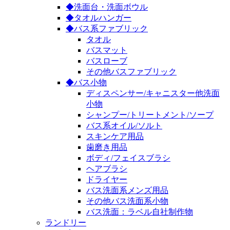
◆洗面台・洗面ボウル
◆タオルハンガー
◆バス系ファブリック
タオル
バスマット
バスローブ
その他バスファブリック
◆バス小物
ディスペンサー/キャニスター他洗面
小物
シャンプー/トリートメント/ソープ
バス系オイル/ソルト
スキンケア用品
歯磨き用品
ボディ/フェイスブラシ
ヘアブラシ
ドライヤー
バス洗面系メンズ用品
その他バス洗面系小物
バス洗面：ラベル自社制作物
ランドリー