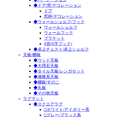
◆ドア/窓/デコレーション
ドア
窓枠/デコレーション
◆ウォールシェルフ/フック
ウォールシェルフ
ウォールフック
ブラケット
S管(S字フック)
◆卓上チェスト/卓上シェルフ
天板/棚板
◆ウッド天板
◆大理石天板
◆タイル天板/レンガセット
◆漆喰系天板
◆棚板/すのこ
◆丸板
◆その他天板
ラグマット
◆スクエアラグ
□ホワイト/アイボリー系
□グレー/ブラック系