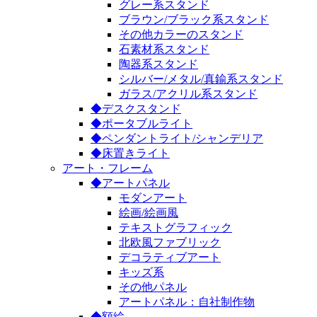
グレー系スタンド
ブラウン/ブラック系スタンド
その他カラーのスタンド
石素材系スタンド
陶器系スタンド
シルバー/メタル/真鍮系スタンド
ガラス/アクリル系スタンド
◆デスクスタンド
◆ポータブルライト
◆ペンダントライト/シャンデリア
◆床置きライト
アート・フレーム
◆アートパネル
モダンアート
絵画/絵画風
テキストグラフィック
北欧風ファブリック
デコラティブアート
キッズ系
その他パネル
アートパネル：自社制作物
◆額絵