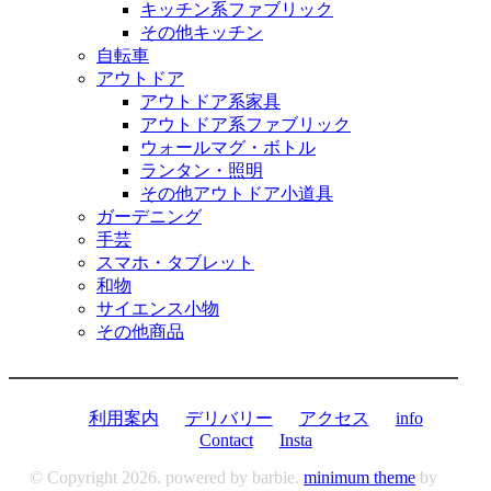
キッチン系ファブリック
その他キッチン
自転車
アウトドア
アウトドア系家具
アウトドア系ファブリック
ウォールマグ・ボトル
ランタン・照明
その他アウトドア小道具
ガーデニング
手芸
スマホ・タブレット
和物
サイエンス小物
その他商品
利用案内
デリバリー
アクセス
info
Contact
Insta
© Copyright 2026. powered by barbie.
minimum theme
by