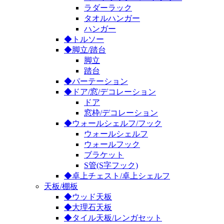
ラダーラック
タオルハンガー
ハンガー
◆トルソー
◆脚立/踏台
脚立
踏台
◆パーテーション
◆ドア/窓/デコレーション
ドア
窓枠/デコレーション
◆ウォールシェルフ/フック
ウォールシェルフ
ウォールフック
ブラケット
S管(S字フック)
◆卓上チェスト/卓上シェルフ
天板/棚板
◆ウッド天板
◆大理石天板
◆タイル天板/レンガセット