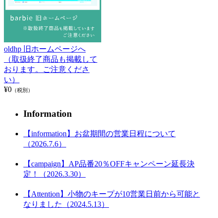
oldhp 旧ホームページへ
（取扱終了商品も掲載して
おります。ご注意くださ
い）
¥0
（税別）
Information
【information】お盆期間の営業日程について
（2026.7.6）
【campaign】AP品番20％OFFキャンペーン延長決
定！（2026.3.30）
【Attention】小物のキープが10営業日前から可能と
なりました（2024.5.13）