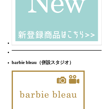
barbie bleau（併設スタジオ）