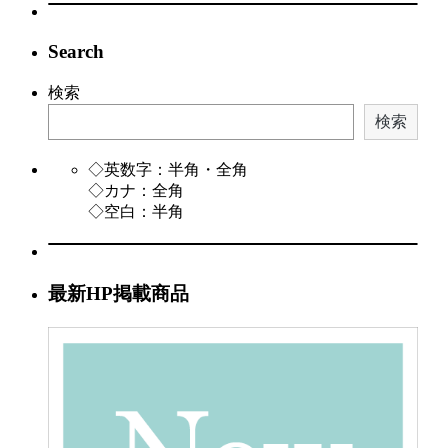
Search
検索
検索
◇英数字：半角・全角
◇カナ：全角
◇空白：半角
最新HP掲載商品