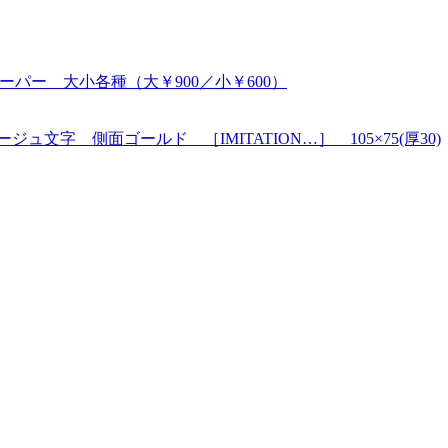
 絹目ペーパー 大小各種（大￥900／小￥600）
ュ文字 側面ゴールド ［IMITATION…］ 105×75(厚30)