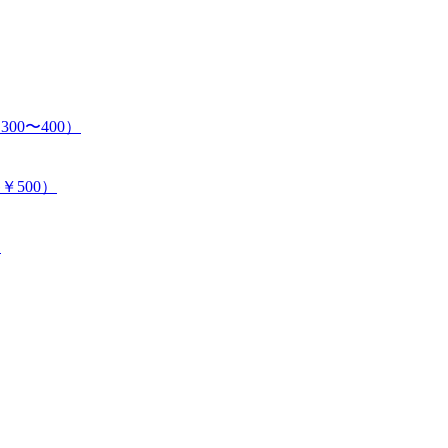
00〜400）
￥500）
）