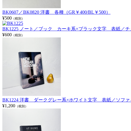
BK0607／BK0820 洋書 各種（GR￥400/BL￥500）
¥500
（税別）
BK1225 ノート／ブック カーキ系×ブラック文字 表紙／チェア＆テーブル
¥600
（税別）
BK1224 洋書 ダークグレー系×ホワイト文字 表紙／ソファ＆プー
¥1,200
（税別）