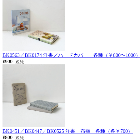
BK0563／BK0174 洋書／ハードカバー 各種（￥800〜1000
¥900
（税別）
BK0451／BK0447／BK0525 洋書 布張 各種（各￥700）
¥800
（税別）