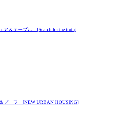
 [Search for the truth]
フ [NEW URBAN HOUSING]