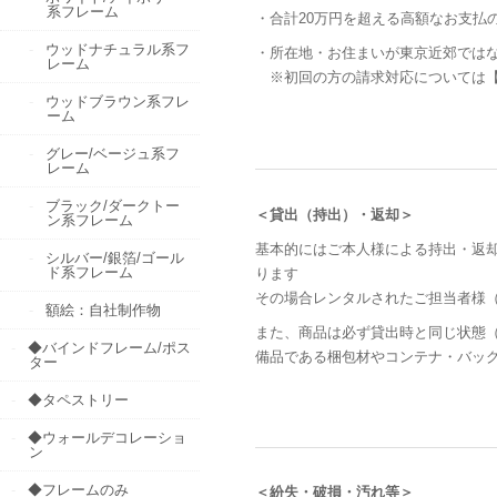
系フレーム
・合計20万円を超える高額なお支払
ウッドナチュラル系フ
・所在地・お住まいが東京近郊では
レーム
※初回の方の請求対応については【
ウッドブラウン系フレ
ーム
グレー/ベージュ系フ
レーム
ブラック/ダークトー
＜貸出（持出）・返却＞
ン系フレーム
基本的にはご本人様による持出・返
シルバー/銀箔/ゴール
ド系フレーム
ります
その場合レンタルされたご担当者様
額絵：自社制作物
また、商品は必ず貸出時と同じ状態
◆バインドフレーム/ポス
備品である梱包材やコンテナ・バッ
ター
◆タペストリー
◆ウォールデコレーショ
ン
◆フレームのみ
＜紛失・破損・汚れ等＞