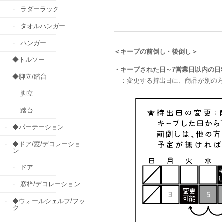
ラダーラック
タオルハンガー
ハンガー
＜キープの前倒し・後倒し＞
◆トルソー
・
キープされた日～7営業日以内の日
◆脚立/踏台
：変更する持出日に、商品が別の方
脚立
踏台
◆パーテーション
◆ドア/窓/デコレーショ
ン
ドア
窓枠/デコレーション
◆ウォールシェルフ/フッ
ク