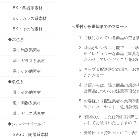
BK：陶器系素材
BK：ガラス系素材
＜受付から返却までのフロー＞
BK：その他素材
ご検討されている商品の空き
◆寒色系
商品がレンタル可能で、且つ
寒：陶器系素材
※イレギュラーな商品（家具
合わせしていただくことをお
寒：ガラス系素材
キープ＆配送決定の場合、お
寒：その他素材
ただきます
◆暖色系
当店からは、該当商品の想定
当商品についての注意事項な
暖：その他素材
お客様より配送業者へ集荷手
暖：陶器系素材
※クロネコヤマト・佐川急便
暖：ガラス系素材
初回の方、または2回目以降
ルにてお送りいたしますので
◆シルバー/ゴールド
発送日（＝持出日）にご手配
SVGD：陶器系素材