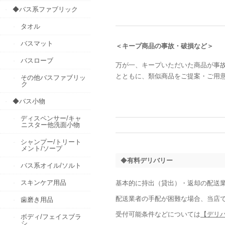
◆バス系ファブリック
タオル
バスマット
＜キープ商品の事故・破損など＞
バスローブ
万が一、キープいただいた商品が事
とともに、類似商品をご提案・ご用
その他バスファブリッ
ク
◆バス小物
ディスペンサー/キャ
ニスター他洗面小物
シャンプー/トリート
メント/ソープ
◆
有料デリバリー
バス系オイル/ソルト
スキンケア用品
基本的に持出（貸出）・返却の配送
配送業者の手配が困難な場合、当店
歯磨き用品
受付可能条件などについては
【デリ
ボディ/フェイスブラ
シ