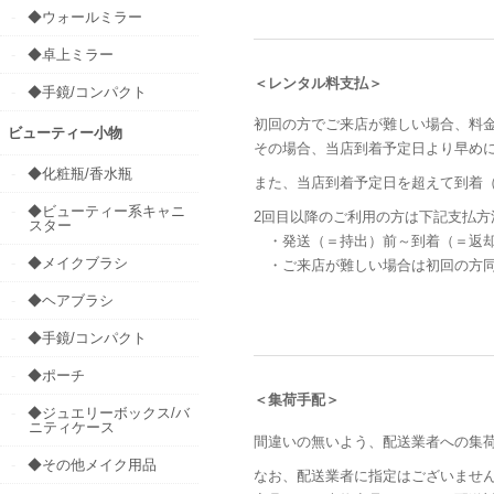
◆ウォールミラー
◆卓上ミラー
＜レンタル料支払＞
◆手鏡/コンパクト
初回の方でご来店が難しい場合、料
ビューティー小物
その場合、当店到着予定日より早め
◆化粧瓶/香水瓶
また、当店到着予定日を超えて到着
◆ビューティー系キャニ
2回目以降のご利用の方は下記支払方
スター
・発送（＝持出）前～到着（＝返却
◆メイクブラシ
・ご来店が難しい場合は初回の方同
◆ヘアブラシ
◆手鏡/コンパクト
◆ポーチ
＜集荷手配＞
◆ジュエリーボックス/バ
ニティケース
間違いの無いよう、配送業者への集
◆その他メイク用品
なお、配送業者に指定はございませ