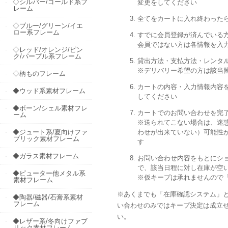
◇シルバー/ゴールド系フ
変更をしてください
レーム
全てをカートに入れ終わった
◇ブルー/グリーン/イエ
ロー系フレーム
すでに会員登録が済んでいる
会員ではない方は各情報を入
◇レッド/オレンジ/ピン
ク/パープル系フレーム
貸出方法・支払方法・レンタ
※デリバリー希望の方は該当
◇柄ものフレーム
カートの内容・入力情報内容
◆ウッド系素材フレーム
してください
◆ボーン/シェル素材フレ
カートでのお問い合わせを完
ーム
※送られてこない場合は、迷
わせが出来ていない）可能性
◆ジュート系/夏向けファ
ブリック素材フレーム
す
◆ガラス素材フレーム
お問い合わせ内容をもとにシ
で、該当日程に対し在庫が空
◆ピューター他メタル系
※仮キープは承れませんので
素材フレーム
※あくまでも「在庫確認システム」
◆陶器/磁器/石膏系素材
フレーム
い合わせのみではキープ決定は成立
い。
◆レザー系/冬向けファブ
リック素材フレーム