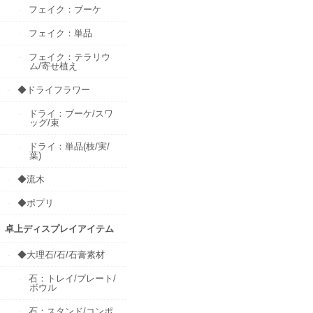
フェイク：ブーケ
フェイク：単品
フェイク：テラリウ
ム/寄せ植え
◆ドライフラワー
ドライ：ブーケ/スワ
ッグ/束
ドライ：単品(枝/実/
葉)
◆流木
◆ポプリ
卓上ディスプレイアイテム
◆大理石/石/石膏素材
石：トレイ/プレート/
ボウル
石：スタンド/コンポ