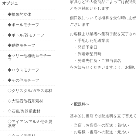
家具などの大物商品によっては配送
オブジェ
とをお勧めいたします
◆抽象的立体
個口数については概算を受付時にお
ございます
◆ボールモチーフ
お客様より業者へ集荷手配を完了さ
◆ボトル/器モチーフ
・手配した配送業者
◆動物モチーフ
・発送予定日
・到着希望日時
◆ツリー他植物系モチー
フ
・発送先住所・ご担当者名
をお知らせくださいますよう、お願
◆ハウスモチーフ
◆その他モチーフ
◇クリスタル/ガラス素材
◇大理石他石系素材
＜配送料＞
◇石膏/陶器系素材
基本的に当店では配送料を立て替え
◇アイアン/アルミ他金属
・当店→お客様への配送：着払い
素材
・お客様→当店への配送：元払い
◇ウッド系素材