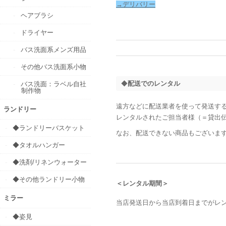
→デリバリー
ヘアブラシ
ドライヤー
バス洗面系メンズ用品
その他バス洗面系小物
◆
配送でのレンタル
バス洗面：ラベル自社
制作物
遠方などに配送業者を使って発送す
ランドリー
レンタルされたご担当者様（＝貸出
◆ランドリーバスケット
なお、配送できない商品もございま
◆タオルハンガー
◆洗剤/リネンウォーター
◆その他ランドリー小物
＜レンタル期間＞
ミラー
当店発送日から当店到着日までがレ
◆姿見