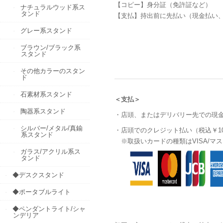
【コピー】身分証（免許証など）
ナチュラルウッド系ス
タンド
【支払】持出前に先払い（現金払い、ま
グレー系スタンド
ブラウン/ブラック系
スタンド
その他カラーのスタン
ド
石素材系スタンド
＜支払＞
陶器系スタンド
・店頭、またはデリバリー先での現
シルバー/メタル/真鍮
・店頭でのクレジット払い（税込￥10
系スタンド
※取扱いカードの種類はVISA/マス
ガラス/アクリル系ス
タンド
◆デスクスタンド
◆ポータブルライト
◆ペンダントライト/シャ
ンデリア