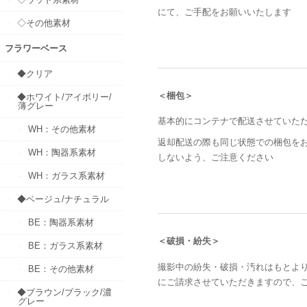
にて、ご手配をお願いいたします
◇その他素材
フラワーベース
◆クリア
＜梱包＞
◆ホワイト/アイボリー/
薄グレー
基本的にコンテナで配送させていた
WH：その他素材
返却配送の際も同じ状態での梱包を
WH：陶器系素材
しないよう、ご注意ください
WH：ガラス系素材
◆ベージュ/ナチュラル
BE：陶器系素材
＜破損・紛失＞
BE：ガラス系素材
撮影中の紛失・破損・汚れはもとよ
BE：その他素材
にご請求させていただきますので、
◆ブラウン/ブラック/濃
グレー