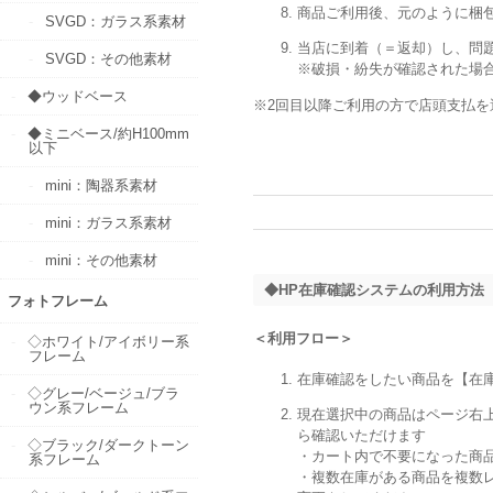
商品ご利用後、元のように梱
SVGD：ガラス系素材
当店に到着（＝返却）し、問
SVGD：その他素材
※破損・紛失が確認された場
◆ウッドベース
※2回目以降ご利用の方で店頭支払
◆ミニベース/約H100mm
以下
mini：陶器系素材
mini：ガラス系素材
mini：その他素材
◆HP在庫確認システムの利用方法
フォトフレーム
＜利用フロー＞
◇ホワイト/アイボリー系
フレーム
在庫確認をしたい商品を【在庫
◇グレー/ベージュ/ブラ
ウン系フレーム
現在選択中の商品はページ右
ら確認いただけます
◇ブラック/ダークトーン
・カート内で不要になった商
系フレーム
・複数在庫がある商品を複数