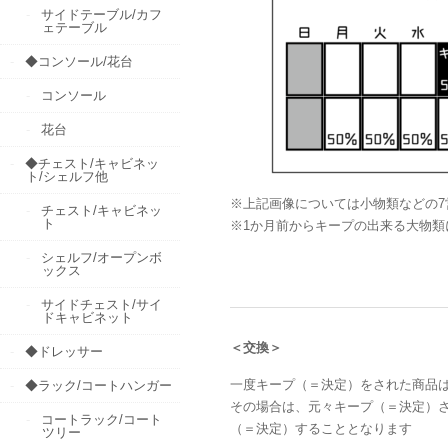
サイドテーブル/カフ
ェテーブル
◆コンソール/花台
コンソール
花台
◆チェスト/キャビネッ
ト/シェルフ他
※上記画像については小物類などの
チェスト/キャビネッ
ト
※1か月前からキープの出来る大物
シェルフ/オープンボ
ックス
サイドチェスト/サイ
ドキャビネット
＜交換＞
◆ドレッサー
一度キープ（＝決定）をされた商品
◆ラック/コートハンガー
その場合は、元々キープ（＝決定）
コートラック/コート
（＝決定）することとなります
ツリー