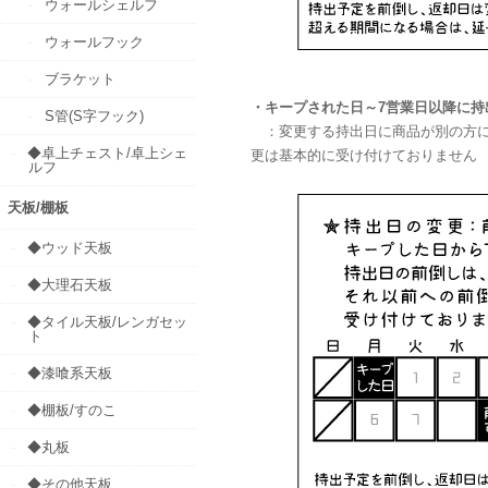
ウォールシェルフ
ウォールフック
ブラケット
・
キープされた日～7営業日以降に持
S管(S字フック)
：変更する持出日に商品が別の方に
◆卓上チェスト/卓上シェ
更は基本的に受け付けておりません
ルフ
天板/棚板
◆ウッド天板
◆大理石天板
◆タイル天板/レンガセッ
ト
◆漆喰系天板
◆棚板/すのこ
◆丸板
◆その他天板