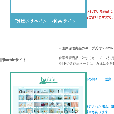
※なお、HPに掲載されている商品
の相違があることもございますので
＜倉庫保管商品のキープ受付＞※2023.1
倉庫保管商品に対するキープ（＝決
旧barbieサイト
※HPの各商品ページに「倉庫に保管
・原則【持出希望日の前々日（営業
・持出日の前日に決定された場合、該
（対応できかねる場合もあります）