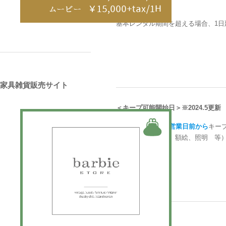
＜延長＞
基本レンタル期間を超える場合、1日
家具雑貨販売サイト
＜キープ可能開始日＞
※2024.5更新
持出予定日より
10営業日前から
キー
大物（家具、ラグ、額絵、照明 等
＜キープ＞