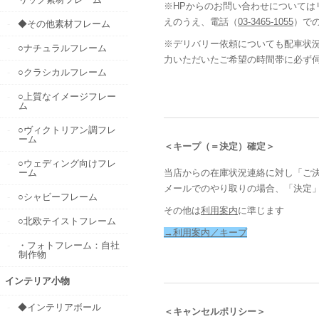
※HPからのお問い合わせについて
えのうえ、電話（
03-3465-1055
）で
◆その他素材フレーム
※デリバリー依頼についても配車状
○ナチュラルフレーム
力いただいたご希望の時間帯に必ず
○クラシカルフレーム
○上質なイメージフレー
ム
○ヴィクトリアン調フレ
ーム
＜キープ（＝決定）確定＞
○ウェディング向けフレ
ーム
当店からの在庫状況連絡に対し「ご
メールでのやり取りの場合、「決定
○シャビーフレーム
その他は
利用案内
に準じます
○北欧テイストフレーム
→利用案内／キープ
・フォトフレーム：自社
制作物
インテリア小物
◆インテリアボール
＜キャンセルポリシー＞