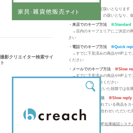
当店のキープは決定扱いとなります
全商品【決定優先】の扱いとなり、
・来店でのキープ方法
※Standard
→店内のキープエリアにご決定の商
さい
・電話でのキープ方法
※Quick rep
→すでに下見済みの商品やHP上でご
撮影クリエイター検索サイ
ください
ト
・メールでのキープ方法
※Slow re
→すでに下見済みの商品やHP上でご
と共にお問い合わせください
メールをいただいた段階では在庫状
・HPでのキープ方法
※Slow reply
→HP上に掲載されている商品をカ
HPからお問い合わせいただいた段
す
※詳細は【
◆HP在庫確認システ