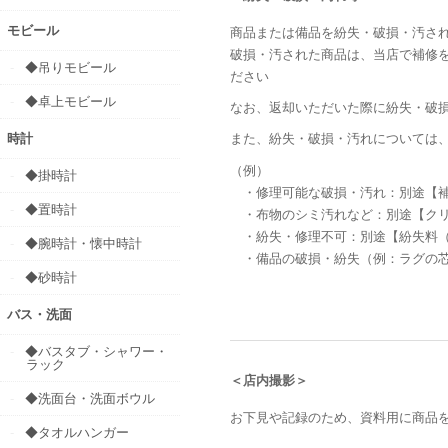
モビール
商品または備品を紛失・破損・汚さ
破損・汚された商品は、当店で補修
◆吊りモビール
ださい
◆卓上モビール
なお、返却いただいた際に紛失・破
時計
また、紛失・破損・汚れについては
（例）
◆掛時計
・修理可能な破損・汚れ：別途【補
◆置時計
・布物のシミ汚れなど：別途【クリ
・紛失・修理不可：別途【紛失料（
◆腕時計・懐中時計
・備品の破損・紛失（例：ラグの芯
◆砂時計
バス・洗面
◆バスタブ・シャワー・
ラック
＜店内撮影＞
◆洗面台・洗面ボウル
お下見や記録のため、資料用に商品
◆タオルハンガー