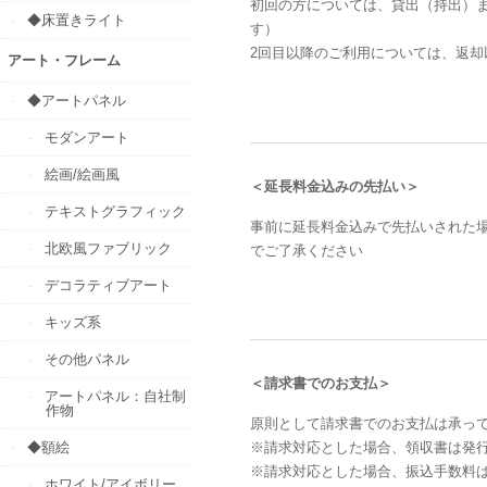
初回の方については、貸出（持出）
◆床置きライト
す）
2回目以降のご利用については、返却
アート・フレーム
◆アートパネル
モダンアート
絵画/絵画風
＜延長料金込みの先払い＞
テキストグラフィック
事前に延長料金込みで先払いされた
北欧風ファブリック
でご了承ください
デコラティブアート
キッズ系
その他パネル
＜請求書でのお支払＞
アートパネル：自社制
作物
原則として請求書でのお支払は承っ
◆額絵
※請求対応とした場合、領収書は発
※請求対応とした場合、振込手数料
ホワイト/アイボリー