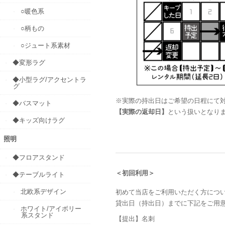
○暖色系
○柄もの
○ジュート系素材
◆変形ラグ
◆小型ラグ/アクセントラ
グ
※実際の持出日はご希望の日程にて
◆バスマット
【実際の返却日】
という扱いとなり
◆キッズ向けラグ
照明
◆フロアスタンド
＜初回利用＞
◆テーブルライト
北欧系デザイン
初めて当店をご利用いただく方につ
貸出日（持出日）までに下記をご用
ホワイト/アイボリー
系スタンド
【提出】名刺