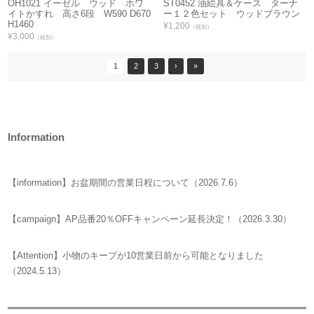
OH1021 イーゼル ウッド ホワ
ST0452 油絵具＆ケース ターナ
イトかすれ 高さ6段 W590 D670
ー１２色セット ウッドブラウン
H1460
¥1,200
（税別）
¥3,000
（税別）
1
2
3
›
»
Information
【information】お盆期間の営業日程について（2026.7.6）
【campaign】AP品番20％OFFキャンペーン延長決定！（2026.3.30）
【Attention】小物のキープが10営業日前から可能となりました
（2024.5.13）