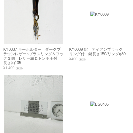
KY0037 キーホルダー ダークブ
KY0009 鍵 アイアンブラック
ラウンレザー×ブラスリング＆フッ
リング付 鍵長さ150/リングφ80
ク３個 レザー紐＆トンボ玉付
¥400
（税別）
長さ約135
¥1,400
（税別）