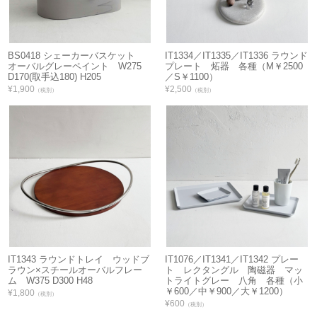
BS0418 シェーカーバスケット
IT1334／IT1335／IT1336 ラウンド
オーバルグレーペイント W275
プレート 炻器 各種（M￥2500
D170(取手込180) H205
／S￥1100）
¥1,900
¥2,500
（税別）
（税別）
IT1343 ラウンドトレイ ウッドブ
IT1076／IT1341／IT1342 プレー
ラウン×スチールオーバルフレー
ト レクタングル 陶磁器 マッ
ム W375 D300 H48
トライトグレー 八角 各種（小
￥600／中￥900／大￥1200）
¥1,800
（税別）
¥600
（税別）