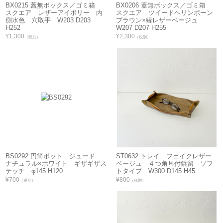
BX0215 蓋無ボックス／ゴミ箱
BX0206 蓋無ボックス／ゴミ箱
スクエア レザーアイボリー 内
スクエア ツイードヘリンボーン
側水色 穴取手 W203 D203
ブラウン×縁レザーベージュ
H252
W207 D207 H255
¥1,300
¥2,300
（税別）
（税別）
BS0292 円筒ポット ジュード
ST0632 トレイ フェイクレザー
ナチュラル×ホワイト ギザギザス
ベージュ ４つ角耳付鋲留 ソフ
テッチ φ145 H120
トタイプ W300 D145 H45
¥700
¥800
（税別）
（税別）