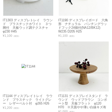
IT1303 ディスプレトレイ ラウン
IT1190 ディスプレイボード 六角
ド プラスチックホワイト ３つ
形 ナチュラル パンチングウッ
脚付 天板ウッド調テクスチャ
ドフック24個付(NA12/BK12)
φ230 H45
W235 D205 H25
¥1,100
¥1,100
（税別）
（税別）
IT1144 ディスプレイトレイ ラウ
IT1131 ディスプレイスタンド ラ
ンド プラスチック ライトグレ
ウンド ウッドブラウン コンポ
ー レザーベルト付 φ265 H26
ート型 天板フラット φ120
H70 ※天面やや薄い白線キズ有
¥1,200
（税別）
¥1,000
（税別）