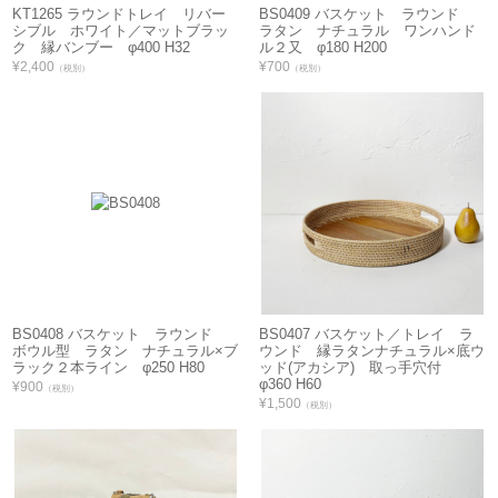
KT1265 ラウンドトレイ リバー
BS0409 バスケット ラウンド
シブル ホワイト／マットブラッ
ラタン ナチュラル ワンハンド
ク 縁バンブー φ400 H32
ル２又 φ180 H200
¥2,400
¥700
（税別）
（税別）
BS0408 バスケット ラウンド
BS0407 バスケット／トレイ ラ
ボウル型 ラタン ナチュラル×ブ
ウンド 縁ラタンナチュラル×底ウ
ラック２本ライン φ250 H80
ッド(アカシア) 取っ手穴付
φ360 H60
¥900
（税別）
¥1,500
（税別）