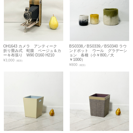
OH1643 カメラ アンティーク
BS0338／BS0339／BS0340 ラウ
折り畳み式 蛇腹 ベージュ＆カ
ンドポット ウール グラデーシ
ーキ布張り W90 D160 H210
ョン 各種（小￥800／大
￥1000）
¥3,000
（税別）
¥800
（税別）