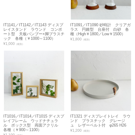
IT1141／IT1142／IT1143 ディスプ
IT1091／IT1090 砂時計 クリアガ
レイスタンド ラウンド コンポ
ラス 円錐型 台座付 白砂 各
ート型 天板バンブー×脚プラスチ
種（High￥1800／Low￥1500）
ック 各種（￥1000～1100）
¥1,800
（税別）
¥1,000
（税別）
IT1016／IT1014／IT1015 ディスプ
IT1321 ディスプレイトレイ ラウ
レイフレーム ウッドナチュラ
ンド プラスチック グレージ
ル ボックス型 両面アクリル
ュ レザーベルト付 φ265 H26
各種（￥900～1100）
¥1,200
（税別）
¥1,100