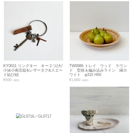
KY0011 リングキー キー２コ(大/
TW0986 トレイ ウッド ラウン
小)&小南京錠&レザータグ&スエー
ド 型抜＆編み込みライン 縁ホ
ド結び紐
ワイト φ315 H50
¥500
¥1,600
（税別）
（税別）