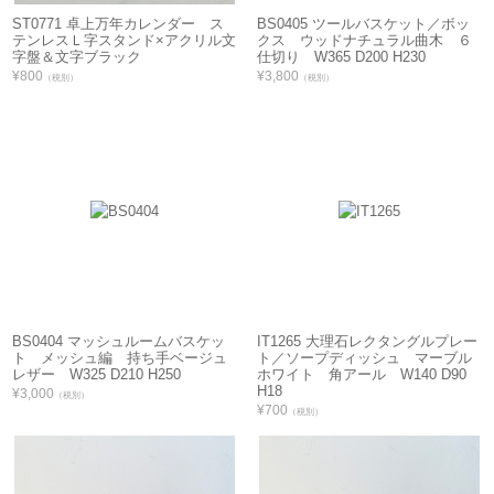
ST0771 卓上万年カレンダー ス
BS0405 ツールバスケット／ボッ
テンレスＬ字スタンド×アクリル文
クス ウッドナチュラル曲木 ６
字盤＆文字ブラック
仕切り W365 D200 H230
¥800
¥3,800
（税別）
（税別）
BS0404 マッシュルームバスケッ
IT1265 大理石レクタングルプレー
ト メッシュ編 持ち手ベージュ
ト／ソープディッシュ マーブル
レザー W325 D210 H250
ホワイト 角アール W140 D90
H18
¥3,000
（税別）
¥700
（税別）