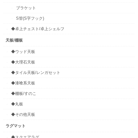
ブラケット
S管(S字フック)
◆卓上チェスト/卓上シェルフ
天板/棚板
◆ウッド天板
◆大理石天板
◆タイル天板/レンガセット
◆漆喰系天板
◆棚板/すのこ
◆丸板
◆その他天板
ラグマット
◆スクエアラグ