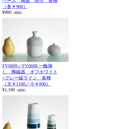
ベース 陶器 壺型 各種
（各￥900）
¥900
（税別）
FV0699／FV0698 一輪挿
し 陶磁器 オフホワイト
×グレー縦ライン 各種
（大￥1100／小￥800）
¥1,100
（税別）