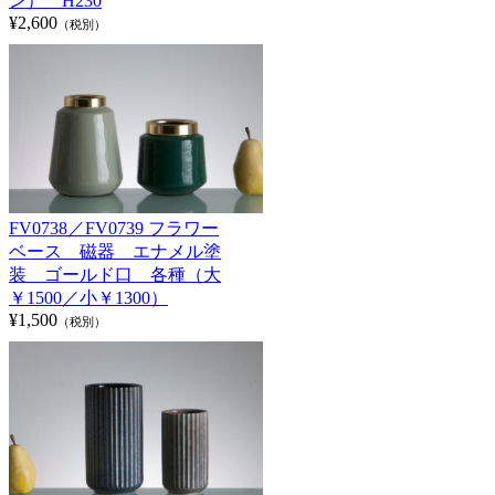
ン） H230
¥2,600
（税別）
FV0738／FV0739 フラワー
ベース 磁器 エナメル塗
装 ゴールド口 各種（大
￥1500／小￥1300）
¥1,500
（税別）