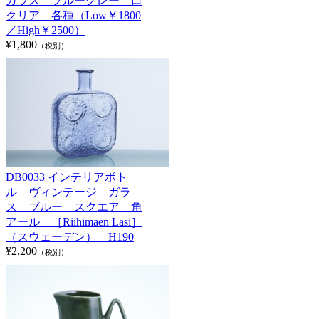
ガラス ブルーグレー 口
クリア 各種（Low￥1800
／High￥2500）
¥1,800
（税別）
DB0033 インテリアボト
ル ヴィンテージ ガラ
ス ブルー スクエア 角
アール ［Riihimaen Lasi］
（スウェーデン） H190
¥2,200
（税別）