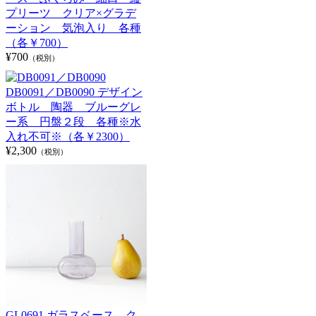
プリーツ クリア×グラデ
ーション 気泡入り 各種
（各￥700）
¥700
（税別）
DB0091／DB0090 デザイン
ボトル 陶器 ブルーグレ
ー系 円盤２段 各種※水
入れ不可※（各￥2300）
¥2,300
（税別）
GL0691 ガラスベース ク