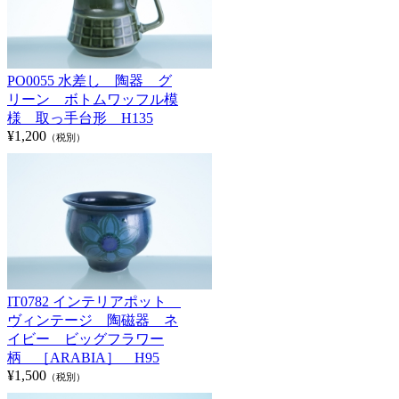
PO0055 水差し 陶器 グ
リーン ボトムワッフル模
様 取っ手台形 H135
¥1,200
（税別）
IT0782 インテリアポット
ヴィンテージ 陶磁器 ネ
イビー ビッグフラワー
柄 ［ARABIA］ H95
¥1,500
（税別）