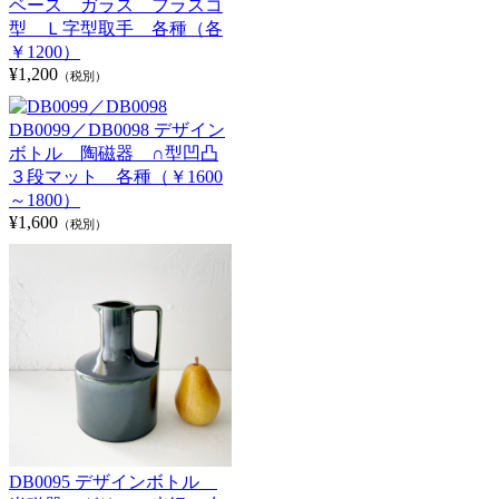
ベース ガラス フラスコ
型 Ｌ字型取手 各種（各
￥1200）
¥1,200
（税別）
DB0099／DB0098 デザイン
ボトル 陶磁器 ∩型凹凸
３段マット 各種（￥1600
～1800）
¥1,600
（税別）
DB0095 デザインボトル