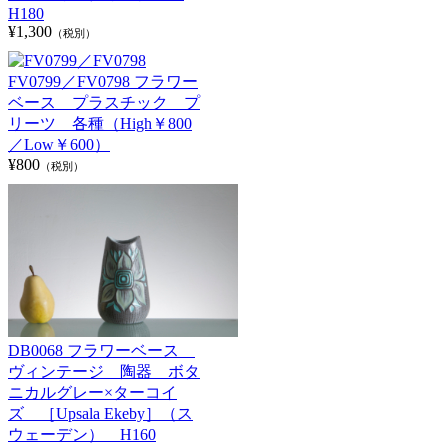
H180
¥1,300
（税別）
FV0799／FV0798 フラワー
ベース プラスチック プ
リーツ 各種（High￥800
／Low￥600）
¥800
（税別）
DB0068 フラワーベース
ヴィンテージ 陶器 ボタ
ニカルグレー×ターコイ
ズ ［Upsala Ekeby］（ス
ウェーデン） H160