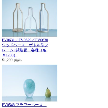
FV0631／FV0629／FV0630
ウッドベース ボトル型フ
レーム×試験管 各種（各
￥1200）
¥1,200
（税別）
FV0548 フラワーベース