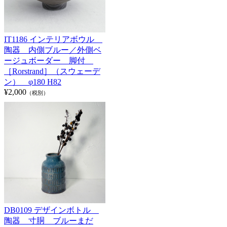
IT1186 インテリアボウル
陶器 内側ブルー／外側ベ
ージュボーダー 脚付
［Rorstrand］（スウェーデ
ン） φ180 H82
¥2,000
（税別）
DB0109 デザインボトル
陶器 寸胴 ブルーまだ