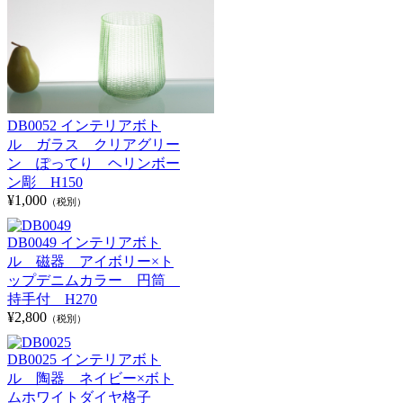
DB0052 インテリアボト
ル ガラス クリアグリー
ン ぽってり ヘリンボー
ン彫 H150
¥1,000
（税別）
DB0049 インテリアボト
ル 磁器 アイボリー×ト
ップデニムカラー 円筒
持手付 H270
¥2,800
（税別）
DB0025 インテリアボト
ル 陶器 ネイビー×ボト
ムホワイトダイヤ格子