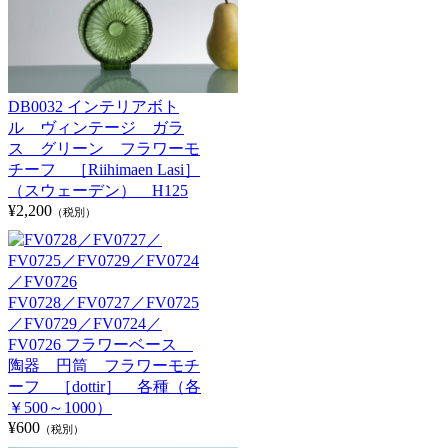
DB0032 インテリアボト
ル ヴィンテージ ガラ
ス グリーン フラワーモ
チーフ ［Riihimaen Lasi］
（スウェーデン） H125
¥2,200
（税別）
FV0728／FV0727／FV0725
／FV0729／FV0724／
FV0726 フラワーベース
陶器 円筒 フラワーモチ
ーフ ［dottir］ 各種（各
￥500～1000）
¥600
（税別）