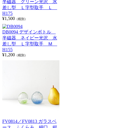
半磁器 グリーン光沢 水
差し型 Ｌ字型取手 Ｌ
H175
¥1,500
（税別）
DB0094 デザインボトル
半磁器 ネイビー光沢 水
差し型 Ｌ字型取手 Ｍ
H155
¥1,200
（税別）
FV0814／FV0813 ガラスベ
ース ふくらみ 細口 縦