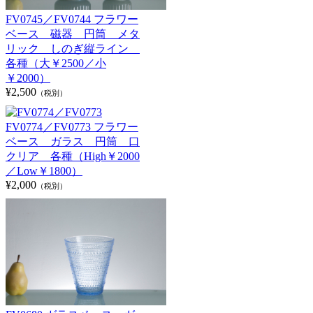
FV0745／FV0744 フラワー
ベース 磁器 円筒 メタ
リック しのぎ縦ライン
各種（大￥2500／小
￥2000）
¥2,500
（税別）
FV0774／FV0773 フラワー
ベース ガラス 円筒 口
クリア 各種（High￥2000
／Low￥1800）
¥2,000
（税別）