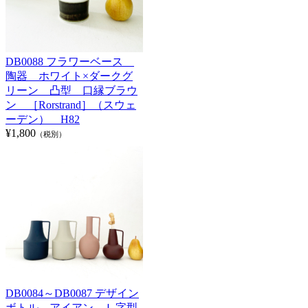
DB0088 フラワーベース
陶器 ホワイト×ダークグ
リーン 凸型 口縁ブラウ
ン ［Rorstrand］（スウェ
ーデン） H82
¥1,800
（税別）
DB0084～DB0087 デザイン
ボトル アイアン Ｌ字型