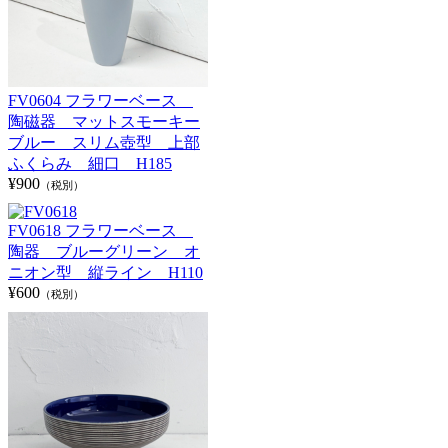
FV0604 フラワーベース
陶磁器 マットスモーキー
ブルー スリム壺型 上部
ふくらみ 細口 H185
¥900
（税別）
FV0618 フラワーベース
陶器 ブルーグリーン オ
ニオン型 縦ライン H110
¥600
（税別）