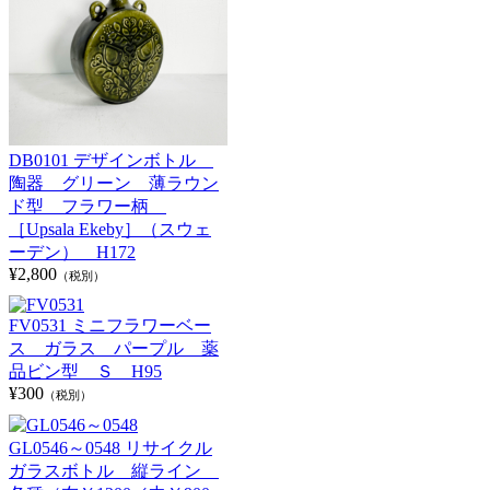
DB0101 デザインボトル
陶器 グリーン 薄ラウン
ド型 フラワー柄
［Upsala Ekeby］（スウェ
ーデン） H172
¥2,800
（税別）
FV0531 ミニフラワーベー
ス ガラス パープル 薬
品ビン型 Ｓ H95
¥300
（税別）
GL0546～0548 リサイクル
ガラスボトル 縦ライン