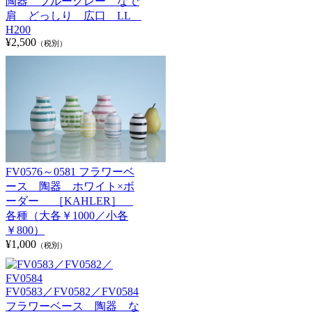
陶器 ブルーグレー なで
肩 どっしり 広口 LL
H200
¥2,500
（税別）
FV0576～0581 フラワーベ
ース 陶器 ホワイト×ボ
ーダー ［KAHLER］
各種（大各￥1000／小各
￥800）
¥1,000
（税別）
FV0583／FV0582／FV0584
フラワーベース 陶器 な