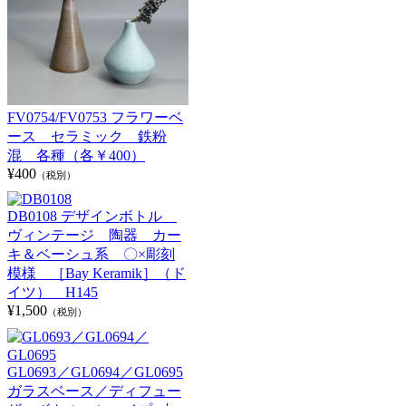
FV0754/FV0753 フラワーベ
ース セラミック 鉄粉
混 各種（各￥400）
¥400
（税別）
DB0108 デザインボトル
ヴィンテージ 陶器 カー
キ＆ベーシュ系 〇×彫刻
模様 ［Bay Keramik］（ド
イツ） H145
¥1,500
（税別）
GL0693／GL0694／GL0695
ガラスベース／ディフュー