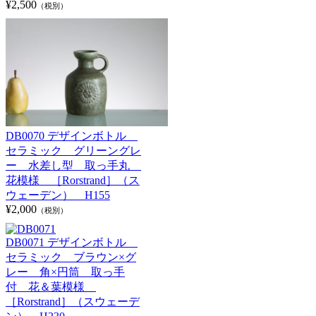
¥2,500
（税別）
DB0070 デザインボトル
セラミック グリーングレ
ー 水差し型 取っ手丸
花模様 ［Rorstrand］（ス
ウェーデン） H155
¥2,000
（税別）
DB0071 デザインボトル
セラミック ブラウン×グ
レー 角×円筒 取っ手
付 花＆葉模様
［Rorstrand］（スウェーデ