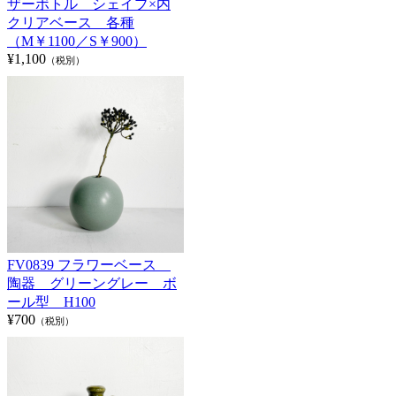
ザーボトル シェイプ×内
クリアベース 各種
（M￥1100／S￥900）
¥1,100
（税別）
FV0839 フラワーベース
陶器 グリーングレー ボ
ール型 H100
¥700
（税別）