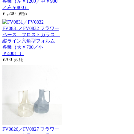
各種（左￥1200／中￥900
／右￥800）
¥1,200
（税別）
FV0831／FV0832 フラワー
ベース フロストガラス
縦ライン六角型フォルム
各種（大￥700／小
￥400））
¥700
（税別）
FV0826／FV0827 フラワー