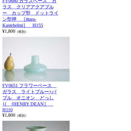
FV0680 ガラスベース ガ
ラス クリアアクアブル
ー カップ型 ドットライ
ン型押 ［ittara-
Kastehelmi］ H155
¥1,800
（税別）
FV0651 フラワーベース
ガラス ライトブルー×バ
ブル オニオン どっし
り [HENRY DEAN］
H110
¥1,800
（税別）