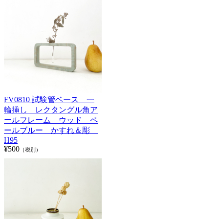
FV0810 試験管ベース 一
輪挿し レクタングル角ア
ールフレーム ウッド ペ
ールブルー かすれ＆彫
H95
¥500
（税別）