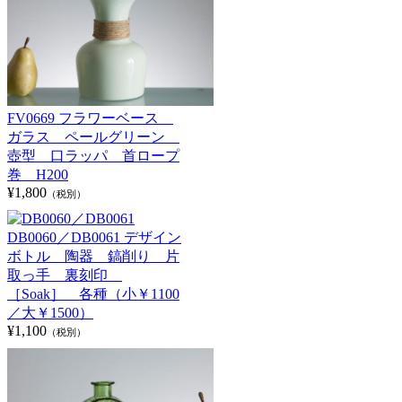
FV0669 フラワーベース
ガラス ペールグリーン
壺型 口ラッパ 首ロープ
巻 H200
¥1,800
（税別）
DB0060／DB0061 デザイン
ボトル 陶器 鎬削り 片
取っ手 裏刻印
［Soak］ 各種（小￥1100
／大￥1500）
¥1,100
（税別）