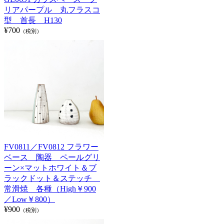
リアパープル 丸フラスコ
型 首長 H130
¥700
（税別）
FV0811／FV0812 フラワー
ベース 陶器 ペールグリ
ーン×マットホワイト＆ブ
ラックドット＆ステッチ
常滑焼 各種（High￥900
／Low￥800）
¥900
（税別）