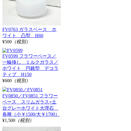
FV0763 ガラスベース ホ
ワイト 凸型 H60
¥500
（税別）
FV0599 フラワーベース／
一輪挿し ミルクガラス／
ホワイト 円錐型 デコラ
ティブ H150
¥600
（税別）
FV0850／FV0851 フラワー
ベース スリムガラス×土
台グレーホワイト大理石
各種（小￥1500/大￥1700）
¥1,500
（税別）