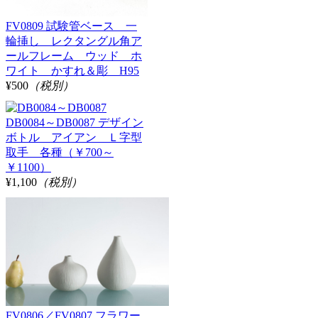
FV0809 試験管ベース 一
輪挿し レクタングル角ア
ールフレーム ウッド ホ
ワイト かすれ＆彫 H95
¥500
（税別）
DB0084～DB0087 デザイン
ボトル アイアン Ｌ字型
取手 各種（￥700～
￥1100）
¥1,100
（税別）
FV0806／FV0807 フラワー