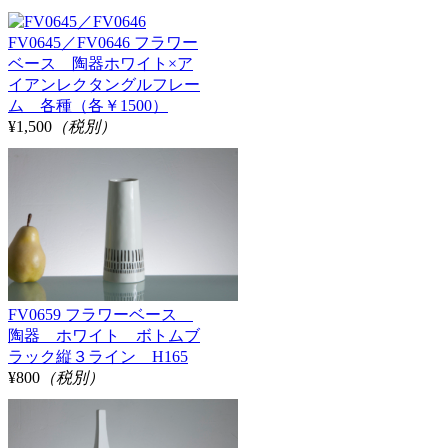
FV0645／FV0646 フラワー
ベース 陶器ホワイト×ア
イアンレクタングルフレー
ム 各種（各￥1500）
¥1,500
（税別）
FV0659 フラワーベース
陶器 ホワイト ボトムブ
ラック縦３ライン H165
¥800
（税別）