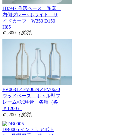
IT0947 舟形ベース 陶器
内側グレー×ホワイト サ
イドカーブ W350 D150
H85
¥1,800
（税別）
FV0631／FV0629／FV0630
ウッドベース ボトル型フ
レーム×試験管 各種（各
￥1200）
¥1,200
（税別）
DB0005 インテリアボト