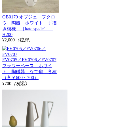
OB0179 オブジェ フクロ
ウ 陶器 ホワイト 手描
き模様 ［kate spade］
H200
¥2,000
（税別）
FV0705／FV0706／FV0707
フラワーベース ホワイ
ト 陶磁器 なで肩 各種
（各￥600～700）
¥700
（税別）