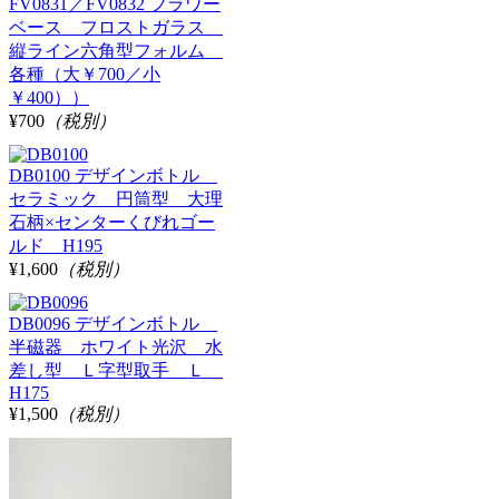
FV0831／FV0832 フラワー
ベース フロストガラス
縦ライン六角型フォルム
各種（大￥700／小
￥400））
¥700
（税別）
DB0100 デザインボトル
セラミック 円筒型 大理
石柄×センターくびれゴー
ルド H195
¥1,600
（税別）
DB0096 デザインボトル
半磁器 ホワイト光沢 水
差し型 Ｌ字型取手 Ｌ
H175
¥1,500
（税別）