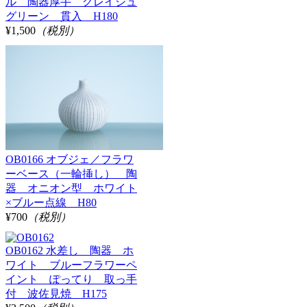
ル 陶器厚手 グレイシュ
グリーン 貫入 H180
¥1,500
（税別）
OB0166 オブジェ／フラワ
ーベース（一輪挿し） 陶
器 オニオン型 ホワイト
×ブルー点線 H80
¥700
（税別）
OB0162 水差し 陶器 ホ
ワイト ブルーフラワーペ
イント ぽってり 取っ手
付 波佐見焼 H175