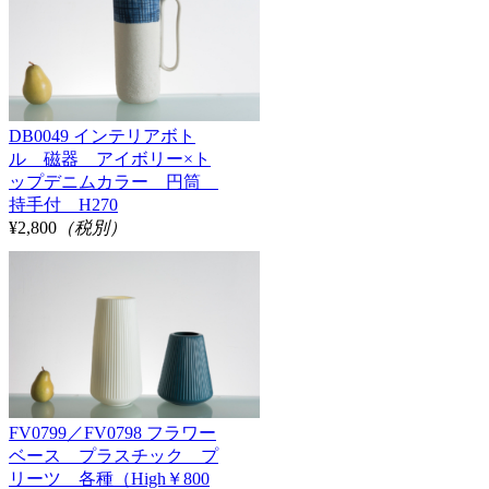
DB0049 インテリアボト
ル 磁器 アイボリー×ト
ップデニムカラー 円筒
持手付 H270
¥2,800
（税別）
FV0799／FV0798 フラワー
ベース プラスチック プ
リーツ 各種（High￥800