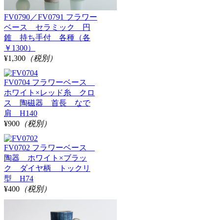
FV0790／FV0791 フラワー
ベース セラミック 円
錐 持ち手付 各種（各
￥1300）
¥1,300
（税別）
FV0704 フラワーベース
ホワイト×レッド糸 クロ
ス 陶磁器 首長 なで
肩 H140
¥900
（税別）
FV0702 フラワーベース
陶器 ホワイト×ブラッ
ク ダイヤ柄 トックリ
型 H74
¥400
（税別）