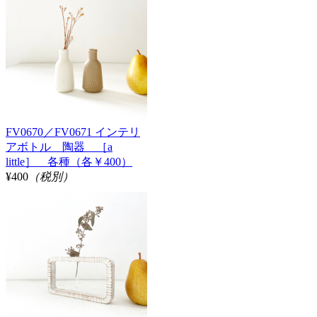
FV0670／FV0671 インテリ
アボトル 陶器 ［a
little］ 各種（各￥400）
¥400
（税別）