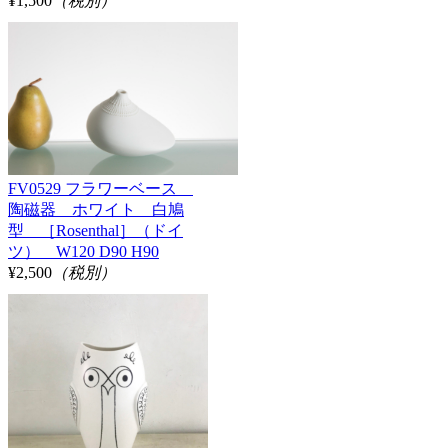
¥1,500
（税別）
FV0529 フラワーベース
陶磁器 ホワイト 白鳩
型 ［Rosenthal］（ドイ
ツ） W120 D90 H90
¥2,500
（税別）