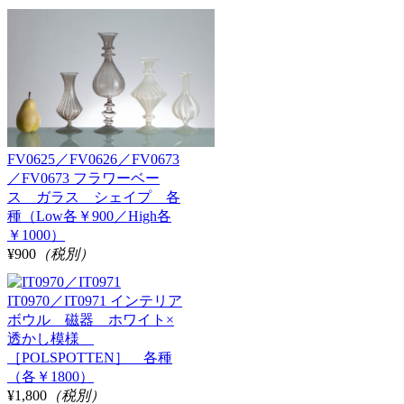
FV0625／FV0626／FV0673
／FV0673 フラワーベー
ス ガラス シェイプ 各
種（Low各￥900／High各
￥1000）
¥900
（税別）
IT0970／IT0971 インテリア
ボウル 磁器 ホワイト×
透かし模様
［POLSPOTTEN］ 各種
（各￥1800）
¥1,800
（税別）