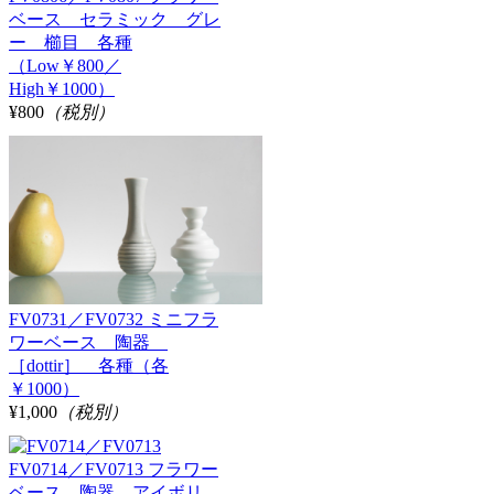
ベース セラミック グレ
ー 櫛目 各種
（Low￥800／
High￥1000）
¥800
（税別）
FV0731／FV0732 ミニフラ
ワーベース 陶器
［dottir］ 各種（各
￥1000）
¥1,000
（税別）
FV0714／FV0713 フラワー
ベース 陶器 アイボリ