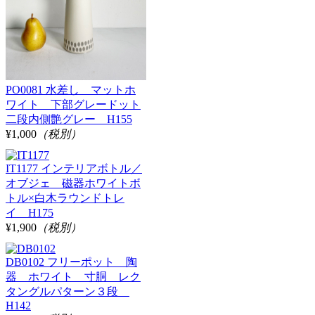
PO0081 水差し マットホ
ワイト 下部グレードット
二段内側艶グレー H155
¥1,000
（税別）
IT1177 インテリアボトル／
オブジェ 磁器ホワイトボ
トル×白木ラウンドトレ
イ H175
¥1,900
（税別）
DB0102 フリーポット 陶
器 ホワイト 寸胴 レク
タングルパターン３段
H142