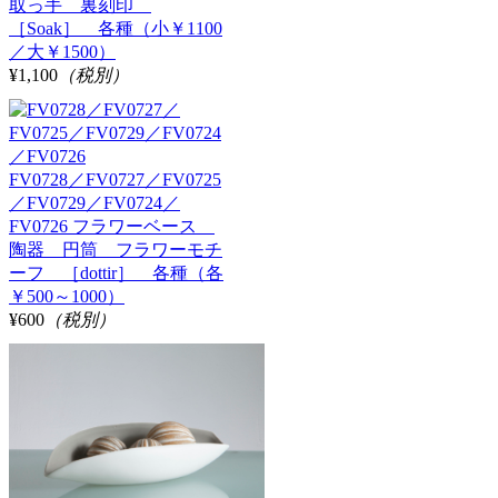
取っ手 裏刻印
［Soak］ 各種（小￥1100
／大￥1500）
¥1,100
（税別）
FV0728／FV0727／FV0725
／FV0729／FV0724／
FV0726 フラワーベース
陶器 円筒 フラワーモチ
ーフ ［dottir］ 各種（各
￥500～1000）
¥600
（税別）