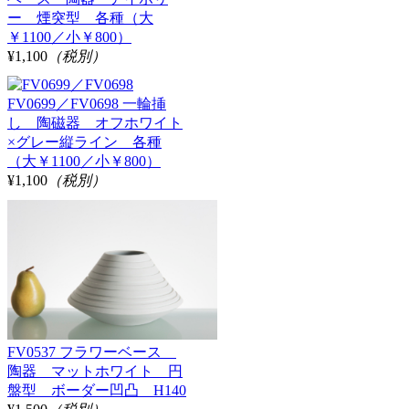
ー 煙突型 各種（大
￥1100／小￥800）
¥1,100
（税別）
FV0699／FV0698 一輪挿
し 陶磁器 オフホワイト
×グレー縦ライン 各種
（大￥1100／小￥800）
¥1,100
（税別）
FV0537 フラワーベース
陶器 マットホワイト 円
盤型 ボーダー凹凸 H140