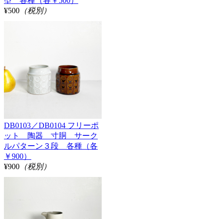
型 各種（各￥500）
¥500
（税別）
DB0103／DB0104 フリーポ
ット 陶器 寸胴 サーク
ルパターン３段 各種（各
￥900）
¥900
（税別）