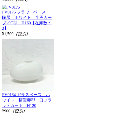
FV0175 フラワーベース
陶器 ホワイト 半円カー
ブ／C型 H160【在庫数：
2】
¥1,500
（税別）
FV0184 ガラスベース ホ
ワイト 横置卵型 口フラ
ットカット H120
¥900
（税別）