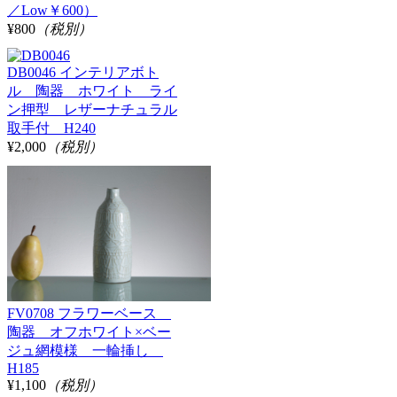
／Low￥600）
¥800
（税別）
DB0046 インテリアボト
ル 陶器 ホワイト ライ
ン押型 レザーナチュラル
取手付 H240
¥2,000
（税別）
FV0708 フラワーベース
陶器 オフホワイト×ベー
ジュ網模様 一輪挿し
H185
¥1,100
（税別）