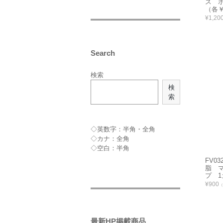
ス 
（各￥
¥1,20
Search
検索
検
索
◇英数字：半角・全角
◇カナ：全角
◇空白：半角
FV0
脂 
プ 1
¥900
（
最新HP掲載商品