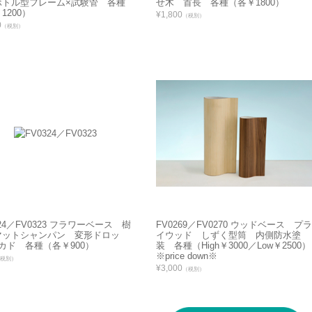
ボトル型フレーム×試験管 各種
せ木 首長 各種（各￥1800）
1200）
¥1,800
（税別）
0
（税別）
324／FV0323 フラワーベース 樹
FV0269／FV0270 ウッドベース プラ
マットシャンパン 変形ドロッ
イウッド しずく型筒 内側防水塗
カド 各種（各￥900）
装 各種（High￥3000／Low￥2500）
※price down※
税別）
¥3,000
（税別）