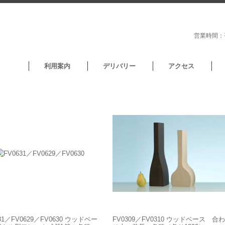
営業時間：平
利用案内
デリバリー
アクセス
31／FV0629／FV0630 ウッドベー
FV0309／FV0310 ウッドベース 合わ