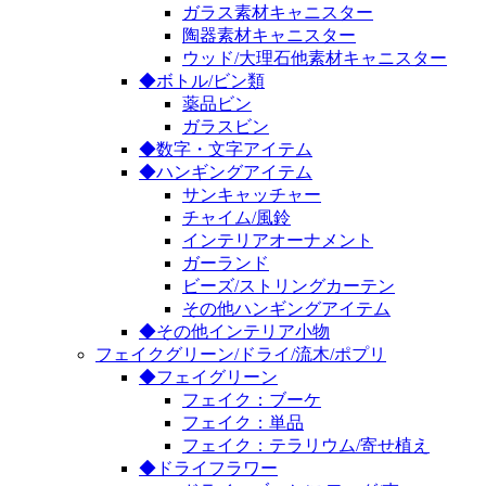
ガラス素材キャニスター
陶器素材キャニスター
ウッド/大理石他素材キャニスター
◆ボトル/ビン類
薬品ビン
ガラスビン
◆数字・文字アイテム
◆ハンギングアイテム
サンキャッチャー
チャイム/風鈴
インテリアオーナメント
ガーランド
ビーズ/ストリングカーテン
その他ハンギングアイテム
◆その他インテリア小物
フェイクグリーン/ドライ/流木/ポプリ
◆フェイグリーン
フェイク：ブーケ
フェイク：単品
フェイク：テラリウム/寄せ植え
◆ドライフラワー