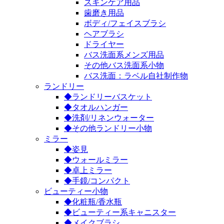
スキンケア用品
歯磨き用品
ボディ/フェイスブラシ
ヘアブラシ
ドライヤー
バス洗面系メンズ用品
その他バス洗面系小物
バス洗面：ラベル自社制作物
ランドリー
◆ランドリーバスケット
◆タオルハンガー
◆洗剤/リネンウォーター
◆その他ランドリー小物
ミラー
◆姿見
◆ウォールミラー
◆卓上ミラー
◆手鏡/コンパクト
ビューティー小物
◆化粧瓶/香水瓶
◆ビューティー系キャニスター
◆メイクブラシ