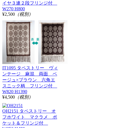
イヤ３連２段フリンジ付
W270 H800
¥2,500
（税別）
IT1095 タペストリー ヴィ
ンテージ 麻混 両面 ベ
ージュ×ブラウン 六角エ
スニック柄 フリンジ付
W820 H1390
¥4,500
（税別）
OH2151 タペストリー オ
フホワイト マクラメ ポ
ケット＆フリンジ付