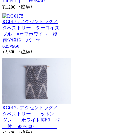
EIFFEL］ 950×490
¥1,200
（税別）
RG0175 アクセントラグ／
タペストリー ターコイズ
ブルー×オフホワイト 幾
何学模様 バー付
625×960
¥2,500
（税別）
RG0172 アクセントラグ／
タペストリー コットン
グレー ホワイト矢印 バ
ー付 500×800
¥1,800
（税別）