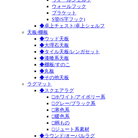
ウォールフック
ブラケット
S管(S字フック)
◆卓上チェスト/卓上シェルフ
天板/棚板
◆ウッド天板
◆大理石天板
◆タイル天板/レンガセット
◆漆喰系天板
◆棚板/すのこ
◆丸板
◆その他天板
ラグマット
◆スクエアラグ
□ホワイト/アイボリー系
□グレー/ブラック系
□寒色系
□暖色系
□柄もの
□ジュート系素材
◆ラウンド/オーバルラグ