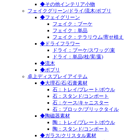
◆その他インテリア小物
フェイクグリーン/ドライ/流木/ポプリ
◆フェイグリーン
フェイク：ブーケ
フェイク：単品
フェイク：テラリウム/寄せ植え
◆ドライフラワー
ドライ：ブーケ/スワッグ/束
ドライ：単品(枝/実/葉)
◆流木
◆ポプリ
卓上ディスプレイアイテム
◆大理石/石/石膏素材
石：トレイ/プレート/ボウル
石：スタンド/コンポート
石：ケース/キャニスター
石：ブロック/ブリックタイル
◆陶磁器素材
陶：トレイ/プレート/ボウル
陶：スタンド/コンポート
◆ガラス/クリスタル素材