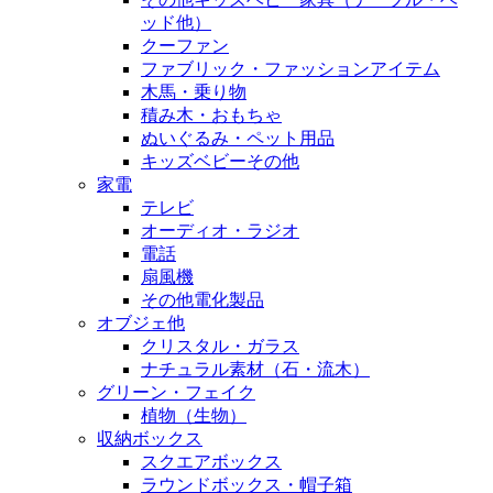
ッド他）
クーファン
ファブリック・ファッションアイテム
木馬・乗り物
積み木・おもちゃ
ぬいぐるみ・ペット用品
キッズベビーその他
家電
テレビ
オーディオ・ラジオ
電話
扇風機
その他電化製品
オブジェ他
クリスタル・ガラス
ナチュラル素材（石・流木）
グリーン・フェイク
植物（生物）
収納ボックス
スクエアボックス
ラウンドボックス・帽子箱