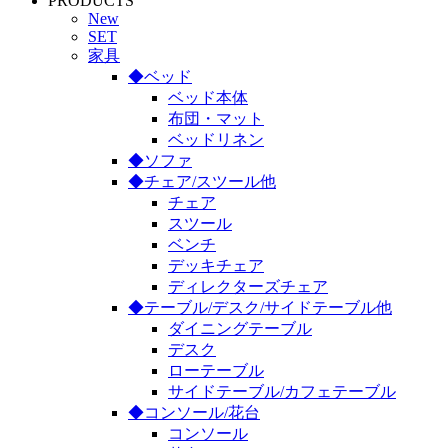
PRODUCTS
New
SET
家具
◆ベッド
ベッド本体
布団・マット
ベッドリネン
◆ソファ
◆チェア/スツール他
チェア
スツール
ベンチ
デッキチェア
ディレクターズチェア
◆テーブル/デスク/サイドテーブル他
ダイニングテーブル
デスク
ローテーブル
サイドテーブル/カフェテーブル
◆コンソール/花台
コンソール