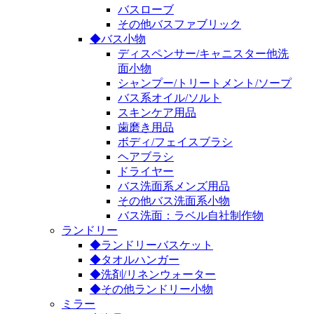
バスローブ
その他バスファブリック
◆バス小物
ディスペンサー/キャニスター他洗
面小物
シャンプー/トリートメント/ソープ
バス系オイル/ソルト
スキンケア用品
歯磨き用品
ボディ/フェイスブラシ
ヘアブラシ
ドライヤー
バス洗面系メンズ用品
その他バス洗面系小物
バス洗面：ラベル自社制作物
ランドリー
◆ランドリーバスケット
◆タオルハンガー
◆洗剤/リネンウォーター
◆その他ランドリー小物
ミラー