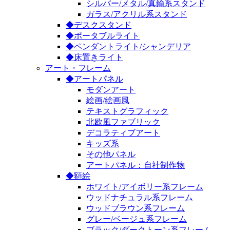
シルバー/メタル/真鍮系スタンド
ガラス/アクリル系スタンド
◆デスクスタンド
◆ポータブルライト
◆ペンダントライト/シャンデリア
◆床置きライト
アート・フレーム
◆アートパネル
モダンアート
絵画/絵画風
テキストグラフィック
北欧風ファブリック
デコラティブアート
キッズ系
その他パネル
アートパネル：自社制作物
◆額絵
ホワイト/アイボリー系フレーム
ウッドナチュラル系フレーム
ウッドブラウン系フレーム
グレー/ベージュ系フレーム
ブラック/ダークトーン系フレーム