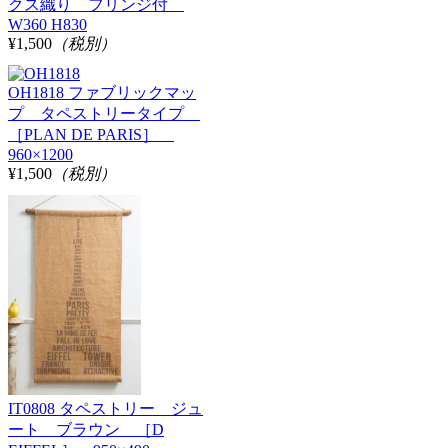
クス織り フリンジ付
W360 H830
¥1,500
（税別）
OH1818 ファブリックマッ
プ タペストリータイプ
［PLAN DE PARIS］
960×1200
¥1,500
（税別）
IT0808 タペストリー ジュ
ート ブラウン ［D