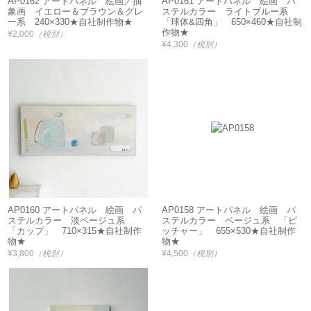
AP0162 アートパネル 絵画／抽
AP0161 アートパネル 絵画 パ
象画 イエロー＆ブラウン＆グレ
ステルカラー ライトブルー系
ー系 240×330★自社制作物★
「球体&四角」 650×460★自社制
作物★
¥2,000
（税別）
¥4,300
（税別）
AP0160 アートパネル 絵画 パ
AP0158 アートパネル 絵画 パ
ステルカラー 淡ベージュ系
ステルカラー ベージュ系 「ピ
「カップ」 710×315★自社制作
ッチャー」 655×530★自社制作
物★
物★
¥3,800
（税別）
¥4,500
（税別）