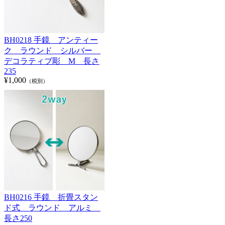
BH0218 手鏡 アンティー
ク ラウンド シルバー
デコラティブ彫 M 長さ
235
¥1,000
（税別）
BH0216 手鏡 折畳スタン
ド式 ラウンド アルミ
長さ250