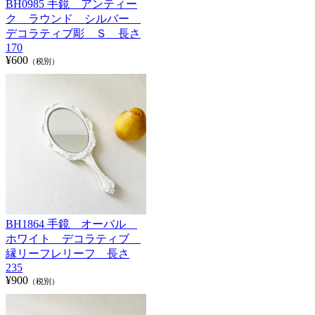
BH0985 手鏡 アンティー
ク ラウンド シルバー
デコラティブ彫 Ｓ 長さ
170
¥600
（税別）
BH1864 手鏡 オーバル
ホワイト デコラティブ
縁リーフレリーフ 長さ
235
¥900
（税別）