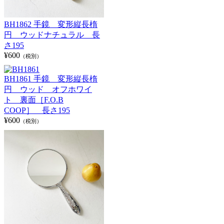
BH1862 手鏡 変形縦長楕
円 ウッドナチュラル 長
さ195
¥600
（税別）
BH1861 手鏡 変形縦長楕
円 ウッド オフホワイ
ト 裏面［F.O.B
COOP］ 長さ195
¥600
（税別）