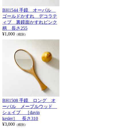
BH1544 手鏡 オーバル
ゴールドかすれ デコラテ
ィブ 裏鏡面かすれピンク
柄 長さ255
¥1,000
（税別）
BH1508 手鏡 ロング オ
ーバル メープルウッド
シェイプ ［davin
kesler］ 長さ310
¥3,000
（税別）