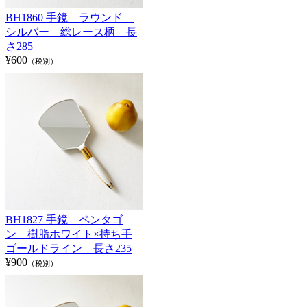
BH1860 手鏡 ラウンド
シルバー 総レース柄 長
さ285
¥600
（税別）
BH1827 手鏡 ペンタゴ
ン 樹脂ホワイト×持ち手
ゴールドライン 長さ235
¥900
（税別）