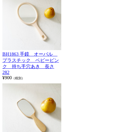
BH1863 手鏡 オーバル
プラスチック ベビーピン
ク 持ち手穴あき 長さ
282
¥900
（税別）