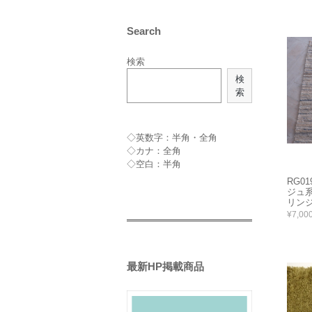
Search
検索
検
索
◇英数字：半角・全角
◇カナ：全角
◇空白：半角
RG0
ジュ
リンジ付
¥7,00
最新HP掲載商品