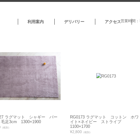
営業時間：平
利用案内
デリバリー
アクセス
227 ラグマット シャギー パー
RG0173 ラグマット コットン ホワ
毛足3cm 1300×1900
イト×ネイビー ストライプ
1100×1700
0
（税別）
¥2,800
（税別）