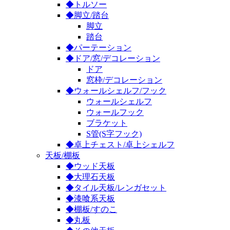
◆トルソー
◆脚立/踏台
脚立
踏台
◆パーテーション
◆ドア/窓/デコレーション
ドア
窓枠/デコレーション
◆ウォールシェルフ/フック
ウォールシェルフ
ウォールフック
ブラケット
S管(S字フック)
◆卓上チェスト/卓上シェルフ
天板/棚板
◆ウッド天板
◆大理石天板
◆タイル天板/レンガセット
◆漆喰系天板
◆棚板/すのこ
◆丸板