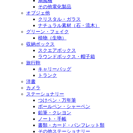
扇風機
その他電化製品
オブジェ他
クリスタル・ガラス
ナチュラル素材（石・流木）
グリーン・フェイク
植物（生物）
収納ボックス
スクエアボックス
ラウンドボックス・帽子箱
旅行鞄
キャリーバッグ
トランク
洋書
カメラ
ステーショナリー
つけペン・万年筆
ボールペン・シャーペン
鉛筆・クレヨン
ノート・手帳
書類・カード・パンフレット類
その他ステーショナリー