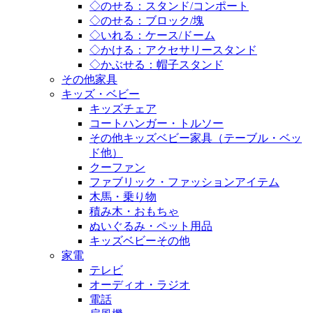
◇のせる：スタンド/コンポート
◇のせる：ブロック/塊
◇いれる：ケース/ドーム
◇かける：アクセサリースタンド
◇かぶせる：帽子スタンド
その他家具
キッズ・ベビー
キッズチェア
コートハンガー・トルソー
その他キッズベビー家具（テーブル・ベッ
ド他）
クーファン
ファブリック・ファッションアイテム
木馬・乗り物
積み木・おもちゃ
ぬいぐるみ・ペット用品
キッズベビーその他
家電
テレビ
オーディオ・ラジオ
電話