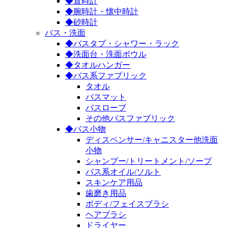
◆置時計
◆腕時計・懐中時計
◆砂時計
バス・洗面
◆バスタブ・シャワー・ラック
◆洗面台・洗面ボウル
◆タオルハンガー
◆バス系ファブリック
タオル
バスマット
バスローブ
その他バスファブリック
◆バス小物
ディスペンサー/キャニスター他洗面
小物
シャンプー/トリートメント/ソープ
バス系オイル/ソルト
スキンケア用品
歯磨き用品
ボディ/フェイスブラシ
ヘアブラシ
ドライヤー