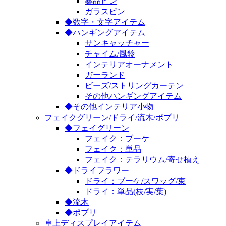
薬品ビン
ガラスビン
◆数字・文字アイテム
◆ハンギングアイテム
サンキャッチャー
チャイム/風鈴
インテリアオーナメント
ガーランド
ビーズ/ストリングカーテン
その他ハンギングアイテム
◆その他インテリア小物
フェイクグリーン/ドライ/流木/ポプリ
◆フェイグリーン
フェイク：ブーケ
フェイク：単品
フェイク：テラリウム/寄せ植え
◆ドライフラワー
ドライ：ブーケ/スワッグ/束
ドライ：単品(枝/実/葉)
◆流木
◆ポプリ
卓上ディスプレイアイテム