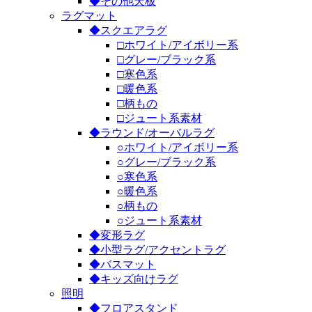
◆その他天板
ラグマット
◆スクエアラグ
□ホワイト/アイボリー系
□グレー/ブラック系
□寒色系
□暖色系
□柄もの
□ジュート系素材
◆ラウンド/オーバルラグ
○ホワイト/アイボリー系
○グレー/ブラック系
○寒色系
○暖色系
○柄もの
○ジュート系素材
◆変形ラグ
◆小型ラグ/アクセントラグ
◆バスマット
◆キッズ向けラグ
照明
◆フロアスタンド