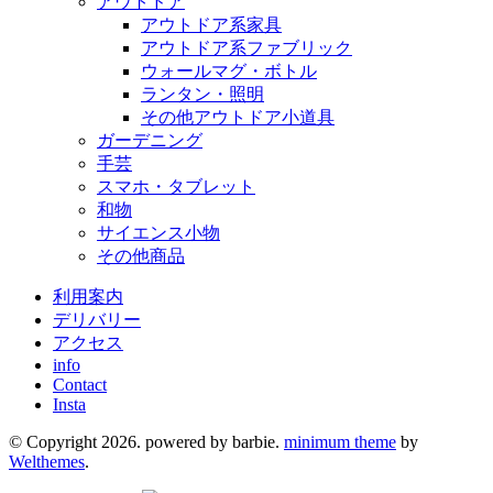
アウトドア
アウトドア系家具
アウトドア系ファブリック
ウォールマグ・ボトル
ランタン・照明
その他アウトドア小道具
ガーデニング
手芸
スマホ・タブレット
和物
サイエンス小物
その他商品
利用案内
デリバリー
アクセス
info
Contact
Insta
© Copyright 2026. powered by barbie.
minimum theme
by
Welthemes
.