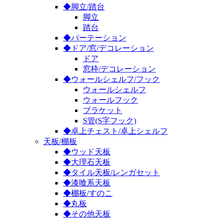
◆脚立/踏台
脚立
踏台
◆パーテーション
◆ドア/窓/デコレーション
ドア
窓枠/デコレーション
◆ウォールシェルフ/フック
ウォールシェルフ
ウォールフック
ブラケット
S管(S字フック)
◆卓上チェスト/卓上シェルフ
天板/棚板
◆ウッド天板
◆大理石天板
◆タイル天板/レンガセット
◆漆喰系天板
◆棚板/すのこ
◆丸板
◆その他天板