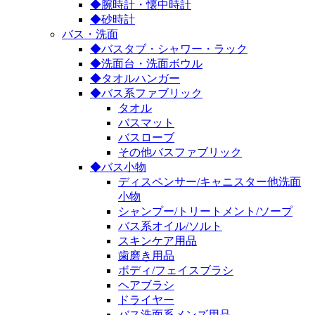
◆腕時計・懐中時計
◆砂時計
バス・洗面
◆バスタブ・シャワー・ラック
◆洗面台・洗面ボウル
◆タオルハンガー
◆バス系ファブリック
タオル
バスマット
バスローブ
その他バスファブリック
◆バス小物
ディスペンサー/キャニスター他洗面
小物
シャンプー/トリートメント/ソープ
バス系オイル/ソルト
スキンケア用品
歯磨き用品
ボディ/フェイスブラシ
ヘアブラシ
ドライヤー
バス洗面系メンズ用品