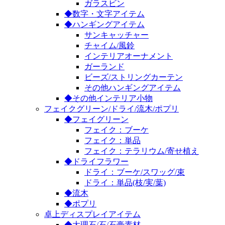
ガラスビン
◆数字・文字アイテム
◆ハンギングアイテム
サンキャッチャー
チャイム/風鈴
インテリアオーナメント
ガーランド
ビーズ/ストリングカーテン
その他ハンギングアイテム
◆その他インテリア小物
フェイクグリーン/ドライ/流木/ポプリ
◆フェイグリーン
フェイク：ブーケ
フェイク：単品
フェイク：テラリウム/寄せ植え
◆ドライフラワー
ドライ：ブーケ/スワッグ/束
ドライ：単品(枝/実/葉)
◆流木
◆ポプリ
卓上ディスプレイアイテム
◆大理石/石/石膏素材