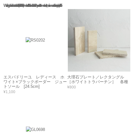
Warning
: Use of undefined constant rand - assumed 'rand' (this will throw an Error in a future version of PHP) in
/home/users/2/barbie/web/barbie2/wp-content/themes/welcart_minimum/functions.php
135
エスパドリーユ レディース ホ
大理石プレート／レクタングル
ワイト×ブラックボーダー ジュー
［ホワイトトラバーチン］ 各種
トソール [24.5cm]
¥800
¥1,100