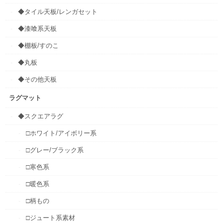
◆タイル天板/レンガセット
◆漆喰系天板
◆棚板/すのこ
◆丸板
◆その他天板
ラグマット
◆スクエアラグ
□ホワイト/アイボリー系
□グレー/ブラック系
□寒色系
□暖色系
□柄もの
□ジュート系素材