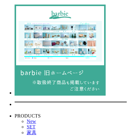
PRODUCTS
New
SET
家具