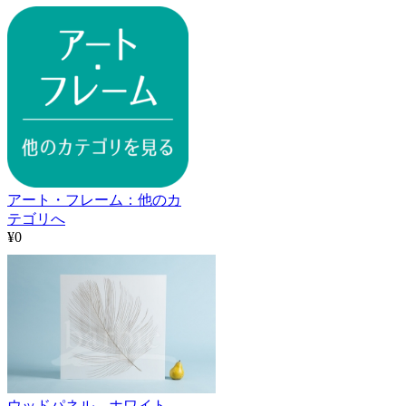
アート・フレーム：他のカ
テゴリへ
¥0
ウッドパネル ホワイト