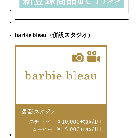
barbie bleau（併設スタジオ）