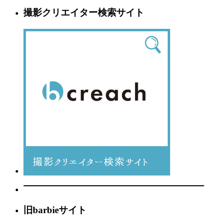
撮影クリエイター検索サイト
旧barbieサイト