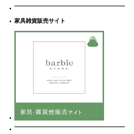
家具雑貨販売サイト