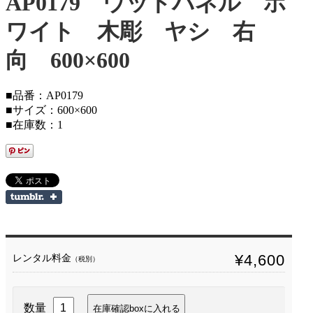
AP0179 ウッドパネル ホ
ワイト 木彫 ヤシ 右
向 600×600
■品番：AP0179
■サイズ：600×600
■在庫数：1
¥4,600
レンタル料金
（税別）
数量