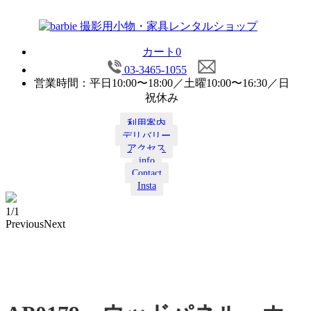
カート
0
03-3465-1055
営業時間：平日10:00〜18:00／土曜10:00〜16:30／日
祝休み
利用案内
デリバリー
アクセス
info
Contact
Insta
1/1
Previous
Next