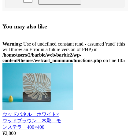
You may also like
Warning
: Use of undefined constant rand - assumed 'rand' (this
will throw an Error in a future version of PHP) in
/home/users/2/barbie/web/barbie2/wp-
content/themes/welcart_minimum/functions.php
on line
135
ウッドパネル ホワイト×
ウッドブラウン 木彫 モ
ンステラ 400×400
¥2,800