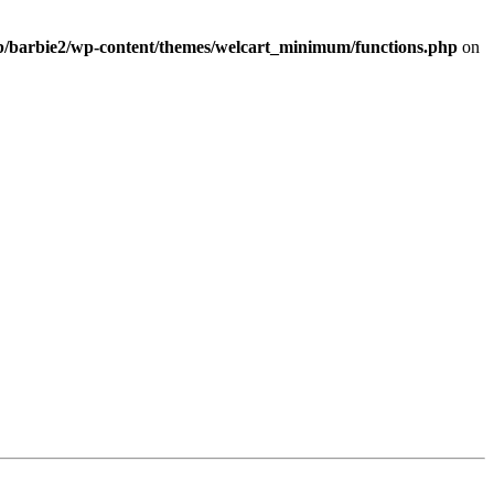
b/barbie2/wp-content/themes/welcart_minimum/functions.php
on