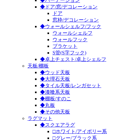
◆パーテーション
◆ドア/窓/デコレーション
ドア
窓枠/デコレーション
◆ウォールシェルフ/フック
ウォールシェルフ
ウォールフック
ブラケット
S管(S字フック)
◆卓上チェスト/卓上シェルフ
天板/棚板
◆ウッド天板
◆大理石天板
◆タイル天板/レンガセット
◆漆喰系天板
◆棚板/すのこ
◆丸板
◆その他天板
ラグマット
◆スクエアラグ
□ホワイト/アイボリー系
□グレー/ブラック系