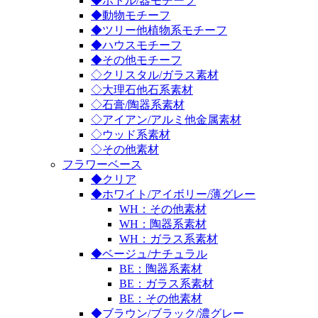
◆ボトル/器モチーフ
◆動物モチーフ
◆ツリー他植物系モチーフ
◆ハウスモチーフ
◆その他モチーフ
◇クリスタル/ガラス素材
◇大理石他石系素材
◇石膏/陶器系素材
◇アイアン/アルミ他金属素材
◇ウッド系素材
◇その他素材
フラワーベース
◆クリア
◆ホワイト/アイボリー/薄グレー
WH：その他素材
WH：陶器系素材
WH：ガラス系素材
◆ベージュ/ナチュラル
BE：陶器系素材
BE：ガラス系素材
BE：その他素材
◆ブラウン/ブラック/濃グレー