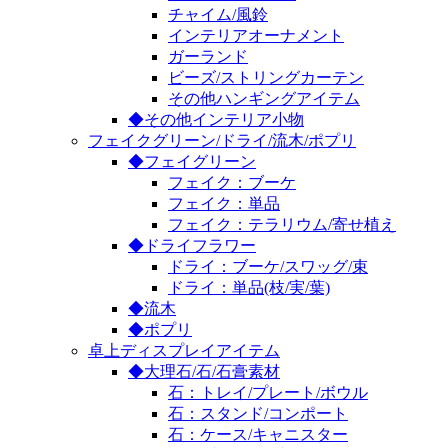
チャイム/風鈴
インテリアオーナメント
ガーランド
ビーズ/ストリングカーテン
その他ハンギングアイテム
◆その他インテリア小物
フェイクグリーン/ドライ/流木/ポプリ
◆フェイグリーン
フェイク：ブーケ
フェイク：単品
フェイク：テラリウム/寄せ植え
◆ドライフラワー
ドライ：ブーケ/スワッグ/束
ドライ：単品(枝/実/葉)
◆流木
◆ポプリ
卓上ディスプレイアイテム
◆大理石/石/石膏素材
石：トレイ/プレート/ボウル
石：スタンド/コンポート
石：ケース/キャニスター