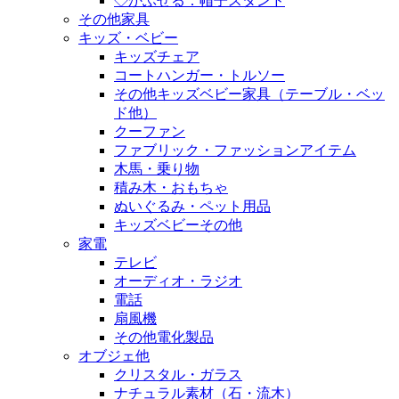
◇かぶせる：帽子スタンド
その他家具
キッズ・ベビー
キッズチェア
コートハンガー・トルソー
その他キッズベビー家具（テーブル・ベッ
ド他）
クーファン
ファブリック・ファッションアイテム
木馬・乗り物
積み木・おもちゃ
ぬいぐるみ・ペット用品
キッズベビーその他
家電
テレビ
オーディオ・ラジオ
電話
扇風機
その他電化製品
オブジェ他
クリスタル・ガラス
ナチュラル素材（石・流木）