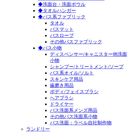
◆洗面台・洗面ボウル
◆タオルハンガー
◆バス系ファブリック
タオル
バスマット
バスローブ
その他バスファブリック
◆バス小物
ディスペンサー/キャニスター他洗面
小物
シャンプー/トリートメント/ソープ
バス系オイル/ソルト
スキンケア用品
歯磨き用品
ボディ/フェイスブラシ
ヘアブラシ
ドライヤー
バス洗面系メンズ用品
その他バス洗面系小物
バス洗面：ラベル自社制作物
ランドリー