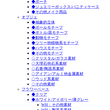
◆ポーチ
◆ジュエリーボックス/バニティケース
◆その他メイク用品
オブジェ
◆抽象的立体
◆ボールモチーフ
◆ボトル/器モチーフ
◆動物モチーフ
◆ツリー他植物系モチーフ
◆ハウスモチーフ
◆その他モチーフ
◇クリスタル/ガラス素材
◇大理石他石系素材
◇石膏/陶器系素材
◇アイアン/アルミ他金属素材
◇ウッド系素材
◇その他素材
フラワーベース
◆クリア
◆ホワイト/アイボリー/薄グレー
WH：その他素材
WH：陶器系素材