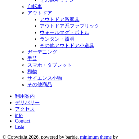
自転車
アウトドア
アウトドア系家具
アウトドア系ファブリック
ウォールマグ・ボトル
ランタン・照明
その他アウトドア小道具
ガーデニング
手芸
スマホ・タブレット
和物
サイエンス小物
その他商品
利用案内
デリバリー
アクセス
info
Contact
Insta
© Copyright 2026. powered by barbie.
minimum theme
by