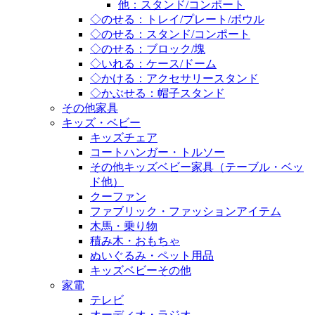
他：スタンド/コンポート
◇のせる：トレイ/プレート/ボウル
◇のせる：スタンド/コンポート
◇のせる：ブロック/塊
◇いれる：ケース/ドーム
◇かける：アクセサリースタンド
◇かぶせる：帽子スタンド
その他家具
キッズ・ベビー
キッズチェア
コートハンガー・トルソー
その他キッズベビー家具（テーブル・ベッ
ド他）
クーファン
ファブリック・ファッションアイテム
木馬・乗り物
積み木・おもちゃ
ぬいぐるみ・ペット用品
キッズベビーその他
家電
テレビ
オーディオ・ラジオ