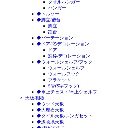
タオルハンガー
ハンガー
◆トルソー
◆脚立/踏台
脚立
踏台
◆パーテーション
◆ドア/窓/デコレーション
ドア
窓枠/デコレーション
◆ウォールシェルフ/フック
ウォールシェルフ
ウォールフック
ブラケット
S管(S字フック)
◆卓上チェスト/卓上シェルフ
天板/棚板
◆ウッド天板
◆大理石天板
◆タイル天板/レンガセット
◆漆喰系天板
◆棚板/すのこ