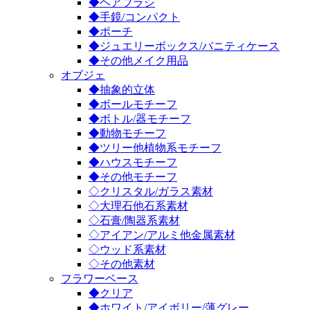
◆ヘアブラシ
◆手鏡/コンパクト
◆ポーチ
◆ジュエリーボックス/バニティケース
◆その他メイク用品
オブジェ
◆抽象的立体
◆ボールモチーフ
◆ボトル/器モチーフ
◆動物モチーフ
◆ツリー他植物系モチーフ
◆ハウスモチーフ
◆その他モチーフ
◇クリスタル/ガラス素材
◇大理石他石系素材
◇石膏/陶器系素材
◇アイアン/アルミ他金属素材
◇ウッド系素材
◇その他素材
フラワーベース
◆クリア
◆ホワイト/アイボリー/薄グレー