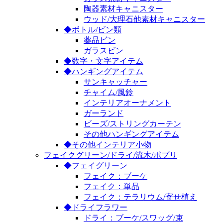
陶器素材キャニスター
ウッド/大理石他素材キャニスター
◆ボトル/ビン類
薬品ビン
ガラスビン
◆数字・文字アイテム
◆ハンギングアイテム
サンキャッチャー
チャイム/風鈴
インテリアオーナメント
ガーランド
ビーズ/ストリングカーテン
その他ハンギングアイテム
◆その他インテリア小物
フェイクグリーン/ドライ/流木/ポプリ
◆フェイグリーン
フェイク：ブーケ
フェイク：単品
フェイク：テラリウム/寄せ植え
◆ドライフラワー
ドライ：ブーケ/スワッグ/束