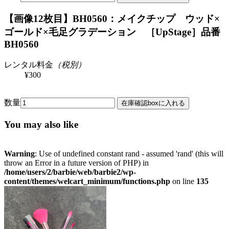
【画像12枚目】BH0560：メイクチップ ウッド×
ゴールド×毛足グラデーション ［UpStage］
品番
BH0560
レンタル料金
（税別）
¥300
数量
You may also like
Warning
: Use of undefined constant rand - assumed 'rand' (this will
throw an Error in a future version of PHP) in
/home/users/2/barbie/web/barbie2/wp-
content/themes/welcart_minimum/functions.php
on line
135