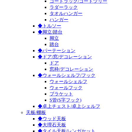
コートラック/コートツリー
ラダーラック
タオルハンガー
ハンガー
◆トルソー
◆脚立/踏台
脚立
踏台
◆パーテーション
◆ドア/窓/デコレーション
ドア
窓枠/デコレーション
◆ウォールシェルフ/フック
ウォールシェルフ
ウォールフック
ブラケット
S管(S字フック)
◆卓上チェスト/卓上シェルフ
天板/棚板
◆ウッド天板
◆大理石天板
◆タイル天板/レンガセット