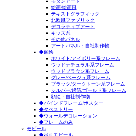
モダンアート
絵画/絵画風
テキストグラフィック
北欧風ファブリック
デコラティブアート
キッズ系
その他パネル
アートパネル：自社制作物
◆額絵
ホワイト/アイボリー系フレーム
ウッドナチュラル系フレーム
ウッドブラウン系フレーム
グレー/ベージュ系フレーム
ブラック/ダークトーン系フレーム
シルバー/銀箔/ゴールド系フレーム
額絵：自社制作物
◆バインドフレーム/ポスター
◆タペストリー
◆ウォールデコレーション
◆フレームのみ
モビール
◆吊りモビール