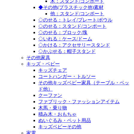
木：スタンド/コンポート
◆その他(プラスチック他)素材
他：スタンド/コンポート
◇のせる：トレイ/プレート/ボウル
◇のせる：スタンド/コンポート
◇のせる：ブロック/塊
◇いれる：ケース/ドーム
◇かける：アクセサリースタンド
◇かぶせる：帽子スタンド
その他家具
キッズ・ベビー
キッズチェア
コートハンガー・トルソー
その他キッズベビー家具（テーブル・ベッ
ド他）
クーファン
ファブリック・ファッションアイテム
木馬・乗り物
積み木・おもちゃ
ぬいぐるみ・ペット用品
キッズベビーその他
家電