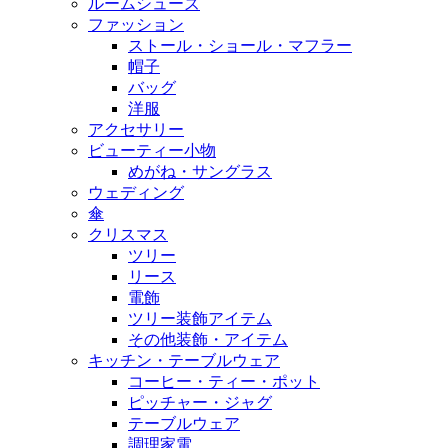
ルームシューズ
ファッション
ストール・ショール・マフラー
帽子
バッグ
洋服
アクセサリー
ビューティー小物
めがね・サングラス
ウェディング
傘
クリスマス
ツリー
リース
電飾
ツリー装飾アイテム
その他装飾・アイテム
キッチン・テーブルウェア
コーヒー・ティー・ポット
ピッチャー・ジャグ
テーブルウェア
調理家電