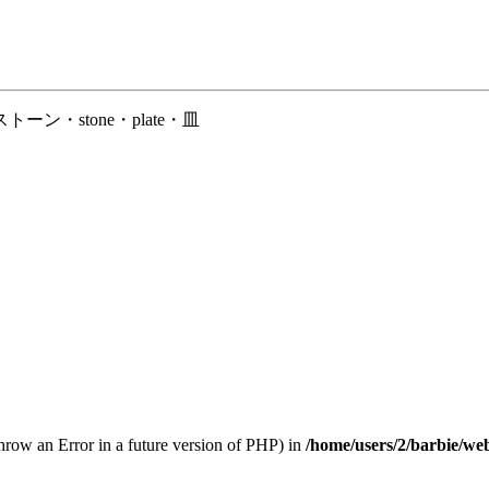
・stone・plate・皿
throw an Error in a future version of PHP) in
/home/users/2/barbie/we