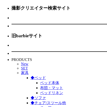
撮影クリエイター検索サイト
旧barbieサイト
PRODUCTS
New
SET
家具
◆ベッド
ベッド本体
布団・マット
ベッドリネン
◆ソファ
◆チェア/スツール他