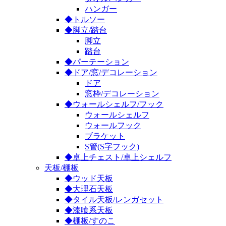
ハンガー
◆トルソー
◆脚立/踏台
脚立
踏台
◆パーテーション
◆ドア/窓/デコレーション
ドア
窓枠/デコレーション
◆ウォールシェルフ/フック
ウォールシェルフ
ウォールフック
ブラケット
S管(S字フック)
◆卓上チェスト/卓上シェルフ
天板/棚板
◆ウッド天板
◆大理石天板
◆タイル天板/レンガセット
◆漆喰系天板
◆棚板/すのこ