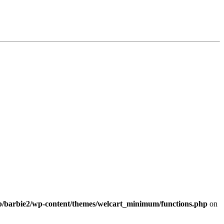
b/barbie2/wp-content/themes/welcart_minimum/functions.php
on