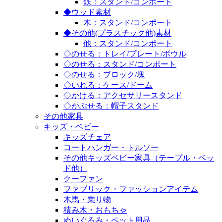
鉄：スタンド/コンポート
◆ウッド素材
木：スタンド/コンポート
◆その他(プラスチック他)素材
他：スタンド/コンポート
◇のせる：トレイ/プレート/ボウル
◇のせる：スタンド/コンポート
◇のせる：ブロック/塊
◇いれる：ケース/ドーム
◇かける：アクセサリースタンド
◇かぶせる：帽子スタンド
その他家具
キッズ・ベビー
キッズチェア
コートハンガー・トルソー
その他キッズベビー家具（テーブル・ベッ
ド他）
クーファン
ファブリック・ファッションアイテム
木馬・乗り物
積み木・おもちゃ
ぬいぐるみ・ペット用品