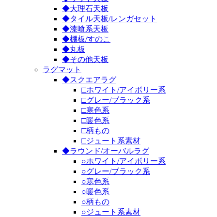
◆大理石天板
◆タイル天板/レンガセット
◆漆喰系天板
◆棚板/すのこ
◆丸板
◆その他天板
ラグマット
◆スクエアラグ
□ホワイト/アイボリー系
□グレー/ブラック系
□寒色系
□暖色系
□柄もの
□ジュート系素材
◆ラウンド/オーバルラグ
○ホワイト/アイボリー系
○グレー/ブラック系
○寒色系
○暖色系
○柄もの
○ジュート系素材