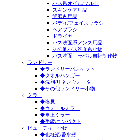
バス系オイル/ソルト
スキンケア用品
歯磨き用品
ボディ/フェイスブラシ
ヘアブラシ
ドライヤー
バス洗面系メンズ用品
その他バス洗面系小物
バス洗面：ラベル自社制作物
ランドリー
◆ランドリーバスケット
◆タオルハンガー
◆洗剤/リネンウォーター
◆その他ランドリー小物
ミラー
◆姿見
◆ウォールミラー
◆卓上ミラー
◆手鏡/コンパクト
ビューティー小物
◆化粧瓶/香水瓶