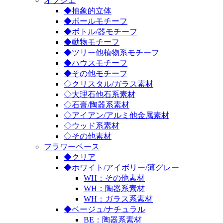
オブジェ
◆抽象的立体
◆ボールモチーフ
◆ボトル/器モチーフ
◆動物モチーフ
◆ツリー他植物系モチーフ
◆ハウスモチーフ
◆その他モチーフ
◇クリスタル/ガラス素材
◇大理石他石系素材
◇石膏/陶器系素材
◇アイアン/アルミ他金属素材
◇ウッド系素材
◇その他素材
フラワーベース
◆クリア
◆ホワイト/アイボリー/薄グレー
WH：その他素材
WH：陶器系素材
WH：ガラス系素材
◆ベージュ/ナチュラル
BE：陶器系素材