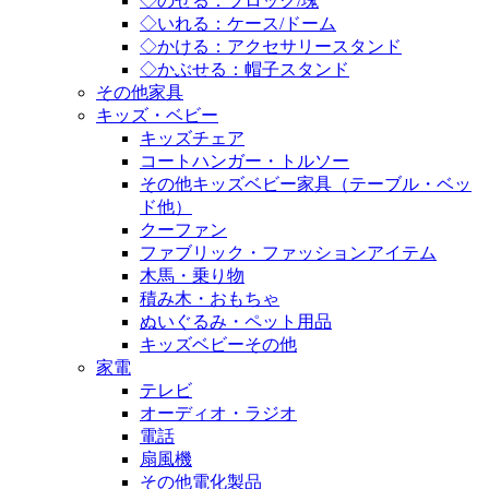
◇のせる：ブロック/塊
◇いれる：ケース/ドーム
◇かける：アクセサリースタンド
◇かぶせる：帽子スタンド
その他家具
キッズ・ベビー
キッズチェア
コートハンガー・トルソー
その他キッズベビー家具（テーブル・ベッ
ド他）
クーファン
ファブリック・ファッションアイテム
木馬・乗り物
積み木・おもちゃ
ぬいぐるみ・ペット用品
キッズベビーその他
家電
テレビ
オーディオ・ラジオ
電話
扇風機
その他電化製品