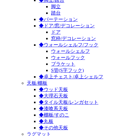
◆脚立/踏台
脚立
踏台
◆パーテーション
◆ドア/窓/デコレーション
ドア
窓枠/デコレーション
◆ウォールシェルフ/フック
ウォールシェルフ
ウォールフック
ブラケット
S管(S字フック)
◆卓上チェスト/卓上シェルフ
天板/棚板
◆ウッド天板
◆大理石天板
◆タイル天板/レンガセット
◆漆喰系天板
◆棚板/すのこ
◆丸板
◆その他天板
ラグマット